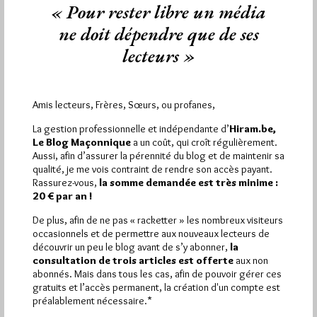
africaines sont « prudentes », et ne se dévoilent pas ou
« Pour rester libre un média
peu sur le net. Il est difficile d’entrer en contact avec
ne doit dépendre que de ses
elles. Inutile donc de nous demander des
renseignements sur des obédiences africaines, nous ne
lecteurs »
pourrons pas y répondre.
Les champs marqués d’une
*
sont obligatoires.
Amis lecteurs, Frères, Sœurs, ou profanes,
Prénom
*
La gestion professionnelle et indépendante d’
Hiram.be,
Le Blog Maçonnique
a un coût, qui croît régulièrement.
Aussi, afin d’assurer la pérennité du blog et de maintenir sa
qualité, je me vois contraint de rendre son accès payant.
Nom
*
Rassurez-vous,
la somme demandée est très minime :
20 € par an !
De plus, afin de ne pas « racketter » les nombreux visiteurs
occasionnels et de permettre aux nouveaux lecteurs de
Adresse e-mail
*
découvrir un peu le blog avant de s’y abonner,
la
consultation de trois articles est offerte
aux non
abonnés. Mais dans tous les cas, afin de pouvoir gérer ces
gratuits et l’accès permanent, la création d'un compte est
Numéro de téléphone
préalablement nécessaire.*