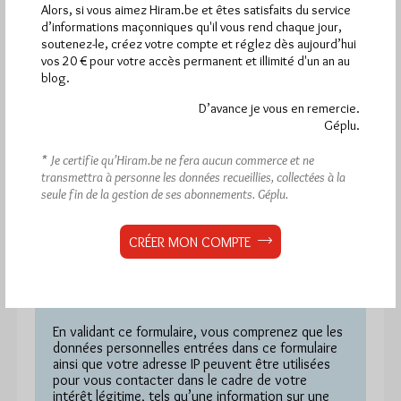
Alors, si vous aimez Hiram.be et êtes satisfaits du service
d’informations maçonniques qu'il vous rend chaque jour,
Message
*
soutenez-le, créez votre compte et réglez dès aujourd’hui
vos 20 € pour votre accès permanent et illimité d'un an au
blog.
D’avance je vous en remercie.
Géplu.
* Je certifie qu’Hiram.be ne fera aucun commerce et ne
transmettra à personne les données recueillies, collectées à la
seule fin de la gestion de ses abonnements.
Géplu.
CRÉER MON COMPTE
RGPD et traitement des données
personnelles
En validant ce formulaire, vous comprenez que les
données personnelles entrées dans ce formulaire
ainsi que votre adresse IP peuvent être utilisées
pour vous contacter dans le cadre de votre
intérêt légitime, tels qu’une information sur une