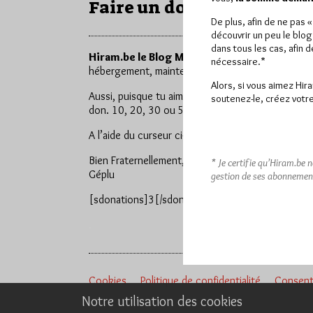
Faire un don
De plus, afin de ne pas 
découvrir un peu le blog
dans tous les cas, afin 
Hiram.be le Blog Maçonnique
est comme tu peu
nécessaire.*
hébergement, maintenance, recherche et collecte 
Alors, si vous aimez Hir
Aussi, puisque tu aimes
Hiram.be le Blog Maço
soutenez-le, créez votre
don. 10, 20, 30 ou 50 € selon tes moyens. Chaqu
A l’aide du curseur ci-dessous ou à l’adresse
payp
Bien Fraternellement,
* Je certifie qu’Hiram.be 
Géplu
gestion de ses abonnemen
[sdonations]3[/sdonations]
.
Cookies
Politique de confidentialité
Consent
Notre utilisation des cookies