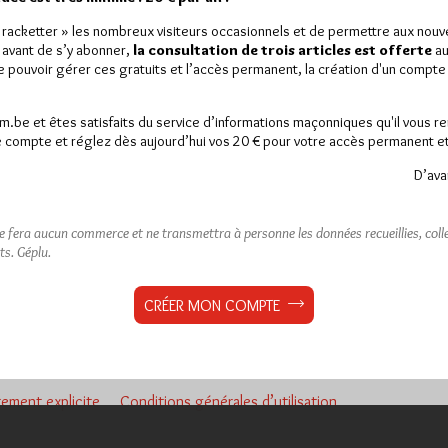
« racketter » les nombreux visiteurs occasionnels et de permettre aux nou
 avant de s’y abonner,
la consultation de trois articles est offerte
au
de pouvoir gérer ces gratuits et l’accès permanent, la création d'un compt
x le constater développé et géré de manière quasi professionnelle.
des renseignements, parfois des déplacements, tout cela coûte. Il a
am.be et êtes satisfaits du service d’informations maçonniques qu'il vous r
nnique
ou bénéficie de son relai pour faire passer tes informations de 
 compte et réglez dès aujourd’hui vos 20 € pour votre accès permanent et i
e contribution sera la bienvenue et me permettra de continuer à amé
D’ava
al.me/hirambe
ne fera aucun commerce et ne transmettra à personne les données recueillies, collec
ts.
Géplu.
CRÉER MON COMPTE
ement explicite
Conditions générales d’utilisation