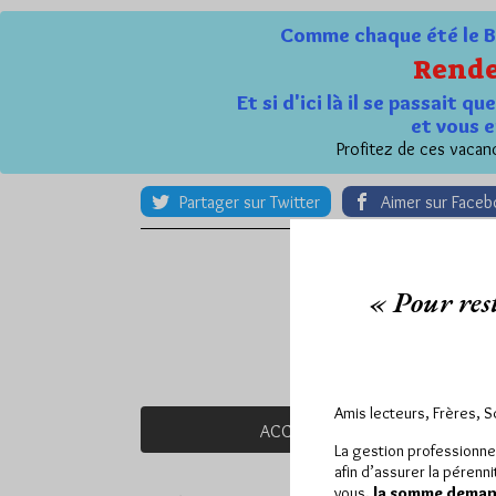
Comme chaque été le Bl
Rende
Et si d'ici là il se passait 
et vous e
Profitez de ces vacanc
Partager sur Twitter
Aimer sur Face
« Pour rest
Amis lecteurs, Frères, 
ACCUEIL
À PROPOS
ABON
La gestion professionne
afin d’assurer la pérenn
vous,
la somme demand