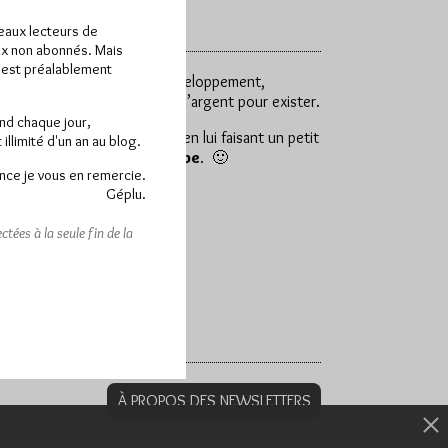
veaux lecteurs de
x non abonnés. Mais
e est préalablement
 Ce qui génère des frais. Développement,
 donc besoin d’un minimum d’argent pour exister.
end chaque jour,
manifestations, soutiens-le en lui faisant un petit
llimité d'un an au blog.
liorer régulièrement
Hiram.be
. 🙂
nce je vous en remercie.
Géplu.
tées à la seule fin de la
À PROPOS DES NEWSLETTERS