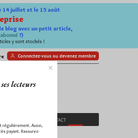
4 juillet et le 15 août
eprise
le blog avec un petit article,
n
abonné
?)
ticles y sont stockés !
Connectez-vous ou devenez membre
re
ses lecteurs
NC-MAÇON
DONS
CONTACT
ît régulièrement. Aussi,
ccès payant. Rassurez-