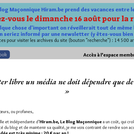
og Maçonnique Hiram.be prend des vacances entre le 1
z-vous le dimanche 16 août pour la r
quelque chose d'important on réveillerait tout de même 
n seriez informé par une newsletter (y êtes-vous bie
es pour visiter les archives du site (bouton "recherche") : 14 500 ar
book
Accès à l’espace memb
er libre un média ne doit dépendre que de 
»
Sœurs, ou profanes,
NEMENT
PRINCIPALES OBÉDIENCES EUROPÉENNES
DEVENIR FRA
lle et indépendante d’
Hiram.be, Le Blog Maçonnique
a un coût, qui cro
ité du blog et de maintenir sa qualité, je me vois contraint de rendre son a
ée est très minime : 20 € par an !