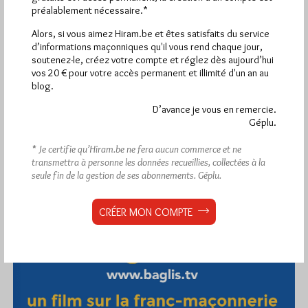
visites
2 502 pages
et
ont été lues (Source :
préalablement nécessaire.*
Pirsch.io)
Alors, si vous aimez Hiram.be et êtes satisfaits du service
Plus d’informations
d’informations maçonniques qu'il vous rend chaque jour,
soutenez-le, créez votre compte et réglez dès aujourd’hui
vos 20 € pour votre accès permanent et illimité d'un an au
Quels sont les articles les plus lus du blog ?
blog.
D’avance je vous en remercie.
Géplu.
* Je certifie qu’Hiram.be ne fera aucun commerce et ne
transmettra à personne les données recueillies, collectées à la
seule fin de la gestion de ses abonnements.
Géplu.
Abonnement aux Newsletters - RSS
CRÉER MON COMPTE