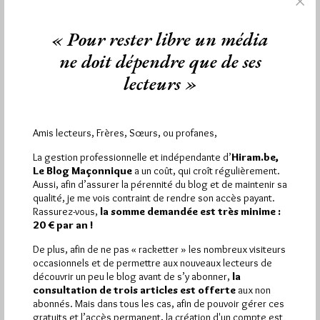
« Pour rester libre un média
ne doit dépendre que de ses
lecteurs »
La photo ‘maçonnique’ du dimanche
Amis lecteurs, Frères, Sœurs, ou profanes,
Par Jiri Pragman
La gestion professionnelle et indépendante d’
Hiram.be,
Dimanche 24/03/13
Lu 139 fois
Le Blog Maçonnique
a un coût, qui croît régulièrement.
Un postulant très voyageur est passé par la cité d'Aberdeen en
Aussi, afin d’assurer la pérennité du blog et de maintenir sa
qualité, je me vois contraint de rendre son accès payant.
Ecosse. La façade du Temple maçonnique a attiré son…
Rassurez-vous,
la somme demandée est très minime :
20 € par an !
Dans
Photos
0 commentaire
De plus, afin de ne pas « racketter » les nombreux visiteurs
occasionnels et de permettre aux nouveaux lecteurs de
découvrir un peu le blog avant de s’y abonner,
la
consultation de trois articles est offerte
aux non
abonnés. Mais dans tous les cas, afin de pouvoir gérer ces
1 441
Hier mercredi 5 août 2026, Hiram.be a reçu
gratuits et l’accès permanent, la création d'un compte est