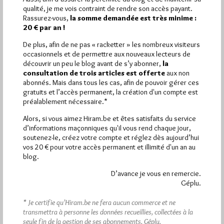
Plus d’informations
qualité, je me vois contraint de rendre son accès payant.
Rassurez-vous,
la somme demandée est très minime :
20 € par an !
Quels sont les articles les plus lus du blog ?
De plus, afin de ne pas « racketter » les nombreux visiteurs
occasionnels et de permettre aux nouveaux lecteurs de
découvrir un peu le blog avant de s’y abonner,
la
consultation de trois articles est offerte
aux non
abonnés. Mais dans tous les cas, afin de pouvoir gérer ces
gratuits et l’accès permanent, la création d'un compte est
préalablement nécessaire.*
Abonnement aux Newsletters - RSS
Alors, si vous aimez Hiram.be et êtes satisfaits du service
d’informations maçonniques qu'il vous rend chaque jour,
soutenez-le, créez votre compte et réglez dès aujourd’hui
vos 20 € pour votre accès permanent et illimité d'un an au
blog.
D’avance je vous en remercie.
Géplu.
* Je certifie qu’Hiram.be ne fera aucun commerce et ne
transmettra à personne les données recueillies, collectées à la
seule fin de la gestion de ses abonnements.
Géplu.