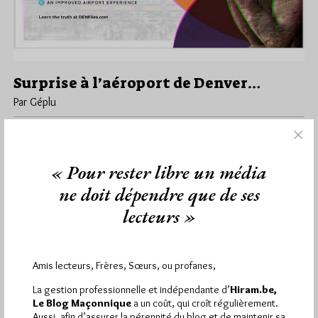
Surprise à l’aéroport de Denver…
Par Géplu
Mercredi 18/09/19
Lu 2646 fois
L'aéroport de Denver, Colorado, est actuellement en travaux
pour augmenter sa capacité d'accueil. De gros travaux. Pour
« Pour rester libre un média
essayer d'atténuer la…
ne doit dépendre que de ses
lecteurs »
Dans
Humour
2 commentaires
Amis lecteurs, Frères, Sœurs, ou profanes,
1 672 visites
Hier jeudi 6 août 2026, Hiram.be a reçu
et
La gestion professionnelle et indépendante d’
Hiram.be,
2 608 pages
ont été lues (Source : Pirsch.io)
Le Blog Maçonnique
a un coût, qui croît régulièrement.
Aussi, afin d’assurer la pérennité du blog et de maintenir sa