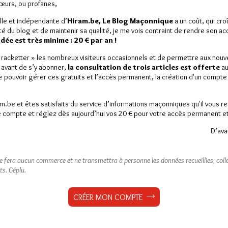
Sœurs, ou profanes,
lle et indépendante d’
Hiram.be, Le Blog Maçonnique
a un coût, qui cro
ité du blog et de maintenir sa qualité, je me vois contraint de rendre son a
ée est très minime : 20 € par an !
« racketter » les nombreux visiteurs occasionnels et de permettre aux nou
 avant de s’y abonner,
la consultation de trois articles est offerte
au
de pouvoir gérer ces gratuits et l’accès permanent, la création d'un compt
am.be et êtes satisfaits du service d’informations maçonniques qu'il vous r
 compte et réglez dès aujourd’hui vos 20 € pour votre accès permanent et i
D’ava
ne fera aucun commerce et ne transmettra à personne les données recueillies, collec
ts.
Géplu.
CRÉER MON COMPTE