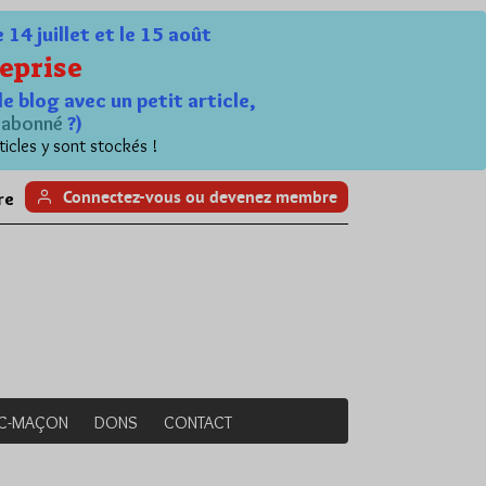
4 juillet et le 15 août
eprise
le blog avec un petit article,
n
abonné
?)
ticles y sont stockés !
Connectez-vous ou devenez membre
re
NC-MAÇON
DONS
CONTACT