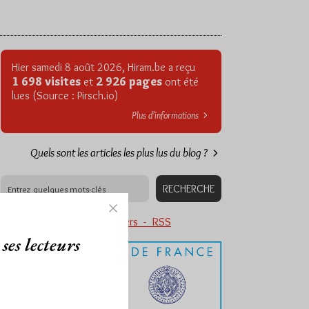
Hier samedi 8 août 2026, Hiram.be a reçu
1 698 visites
2 926 pages
et
ont été
lues (Source : Pirsch.io)
Plus d’informations
Quels sont les articles les plus lus du blog ?
Abonnement aux Newsletters - RSS
ses lecteurs