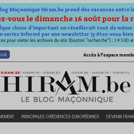
og Maçonnique Hiram.be prend des vacances entre le 1
z-vous le dimanche 16 août pour la r
quelque chose d'important on réveillerait tout de même 
n seriez informé par une newsletter (y êtes-vous bie
es pour visiter les archives du site (bouton "recherche") : 14 500 ar
book
Accès à l’espace memb
NEMENT
PRINCIPALES OBÉDIENCES EUROPÉENNES
DEVENIR FRA