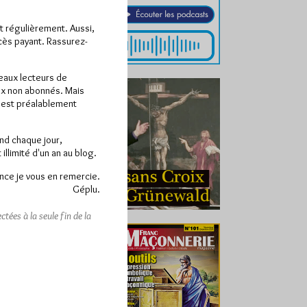
ît régulièrement. Aussi,
ccès payant. Rassurez-
veaux lecteurs de
x non abonnés. Mais
e est préalablement
end chaque jour,
llimité d'un an au blog.
nce je vous en remercie.
Géplu.
tées à la seule fin de la