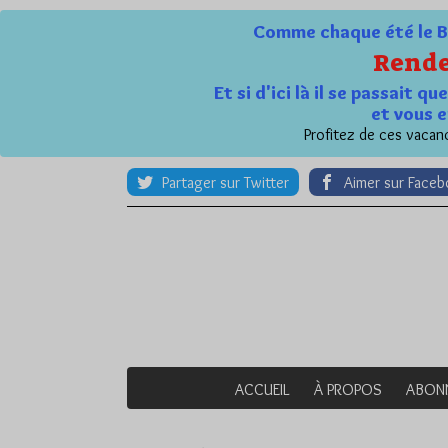
Comme chaque été le Bl
Rende
Et si d'ici là il se passait 
et vous e
Profitez de ces vacanc
Partager sur Twitter
Aimer sur Face
ACCUEIL
À PROPOS
ABON