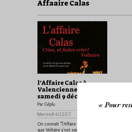
Affaaire Calas
l’Affaire Calas à
Valenciennes ce
samedi 9 décembre
« Pour rest
Par Géplu
Mercredi 6/12/17
Lu 1209 fois
On connaît "l'Affaire Calas" parce
que Voltaire s'est saisi de cette