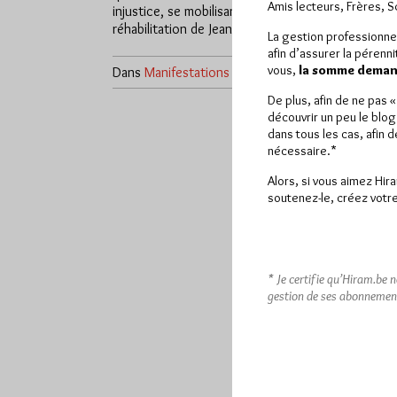
Amis lecteurs, Frères, 
injustice, se mobilisant pour la
réhabilitation de Jean Calas…
La gestion professionne
afin d’assurer la pérenn
vous,
la somme demand
Dans
Manifestations
1 commentaire
De plus, afin de ne pas 
découvrir un peu le blog
dans tous les cas, afin 
nécessaire.*
Alors, si vous aimez Hir
soutenez-le, créez votre
* Je certifie qu’Hiram.be 
gestion de ses abonnemen