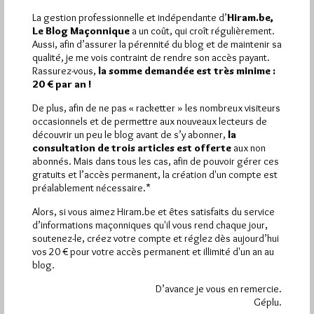
La gestion professionnelle et indépendante d’
Hiram.be,
Le Blog Maçonnique
a un coût, qui croît régulièrement.
Aussi, afin d’assurer la pérennité du blog et de maintenir sa
1 864
Hier vendredi 7 août 2026, Hiram.be a reçu
qualité, je me vois contraint de rendre son accès payant.
visites
3 133 pages
et
ont été lues (Source :
Rassurez-vous,
la somme demandée est très minime :
Pirsch.io)
20 € par an !
Plus d’informations
De plus, afin de ne pas « racketter » les nombreux visiteurs
occasionnels et de permettre aux nouveaux lecteurs de
Quels sont les articles les plus lus du blog ?
découvrir un peu le blog avant de s’y abonner,
la
consultation de trois articles est offerte
aux non
abonnés. Mais dans tous les cas, afin de pouvoir gérer ces
gratuits et l’accès permanent, la création d'un compte est
préalablement nécessaire.*
Alors, si vous aimez Hiram.be et êtes satisfaits du service
d’informations maçonniques qu'il vous rend chaque jour,
Abonnement aux Newsletters - RSS
soutenez-le, créez votre compte et réglez dès aujourd’hui
vos 20 € pour votre accès permanent et illimité d'un an au
blog.
D’avance je vous en remercie.
Géplu.