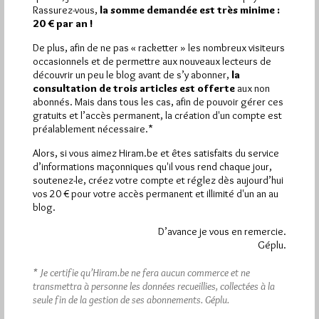
Rassurez-vous,
la somme demandée est très minime :
Quels sont les articles les plus lus du blog ?
20 € par an !
De plus, afin de ne pas « racketter » les nombreux visiteurs
occasionnels et de permettre aux nouveaux lecteurs de
découvrir un peu le blog avant de s’y abonner,
la
consultation de trois articles est offerte
aux non
abonnés. Mais dans tous les cas, afin de pouvoir gérer ces
gratuits et l’accès permanent, la création d'un compte est
Abonnement aux Newsletters - RSS
préalablement nécessaire.*
Alors, si vous aimez Hiram.be et êtes satisfaits du service
d’informations maçonniques qu'il vous rend chaque jour,
soutenez-le, créez votre compte et réglez dès aujourd’hui
vos 20 € pour votre accès permanent et illimité d'un an au
blog.
D’avance je vous en remercie.
Géplu.
* Je certifie qu’Hiram.be ne fera aucun commerce et ne
transmettra à personne les données recueillies, collectées à la
seule fin de la gestion de ses abonnements.
Géplu.