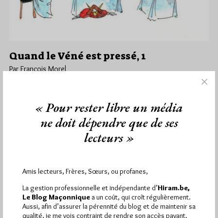
Quand le Véné est pressé, 1
Par François Morel
Lundi 9/02/26
Lu 810 fois
Qui connaît Aima Nuel Mc Ron ?...
« Pour rester libre un média
ne doit dépendre que de ses
Dans
Humour
1 commentaire
lecteurs »
Amis lecteurs, Frères, Sœurs, ou profanes,
1 672 visites
Hier jeudi 6 août 2026, Hiram.be a reçu
et
2 608 pages
ont été lues (Source : Pirsch.io)
La gestion professionnelle et indépendante d’
Hiram.be,
Le Blog Maçonnique
a un coût, qui croît régulièrement.
Plus d’informations
Aussi, afin d’assurer la pérennité du blog et de maintenir sa
qualité, je me vois contraint de rendre son accès payant.