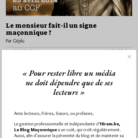
Le monsieur fait-il un signe
maçonnique ?
Par Géplu
Lundi 28/04/14
Lu 2485 fois
Brahima Loucard dit Carlou D, est né le 13 décembre 1979 à
Dakar, de nationalité sénégalaise. Il est présenté par…
« Pour rester libre un média
ne doit dépendre que de ses
Dans
Non classé
22 commentaires
lecteurs »
Amis lecteurs, Frères, Sœurs, ou profanes,
1 441
Hier mercredi 5 août 2026, Hiram.be a reçu
visites
2 502 pages
et
ont été lues (Source :
La gestion professionnelle et indépendante d’
Hiram.be,
Pirsch.io)
Le Blog Maçonnique
a un coût, qui croît régulièrement.
Aussi, afin d’assurer la pérennité du blog et de maintenir sa
Plus d’informations