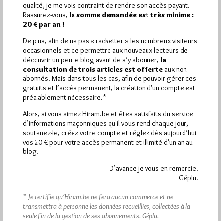
qualité, je me vois contraint de rendre son accès payant.
Rassurez-vous,
la somme demandée est très minime :
20 € par an !
Quels sont les articles les plus lus du blog ?
De plus, afin de ne pas « racketter » les nombreux visiteurs
occasionnels et de permettre aux nouveaux lecteurs de
découvrir un peu le blog avant de s’y abonner,
la
consultation de trois articles est offerte
aux non
abonnés. Mais dans tous les cas, afin de pouvoir gérer ces
gratuits et l’accès permanent, la création d'un compte est
préalablement nécessaire.*
Abonnement aux Newsletters - RSS
Alors, si vous aimez Hiram.be et êtes satisfaits du service
d’informations maçonniques qu'il vous rend chaque jour,
soutenez-le, créez votre compte et réglez dès aujourd’hui
vos 20 € pour votre accès permanent et illimité d'un an au
blog.
D’avance je vous en remercie.
Géplu.
* Je certifie qu’Hiram.be ne fera aucun commerce et ne
transmettra à personne les données recueillies, collectées à la
seule fin de la gestion de ses abonnements.
Géplu.