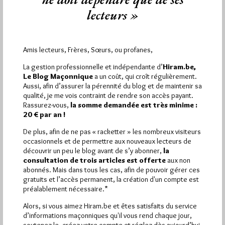
Trigonum Coronatum
lecteurs »
Par Jiri Pragman
Mercredi 10/08/11
Lu 213 fois
Amis lecteurs, Frères, Sœurs, ou profanes,
Ce cercle d'étude (Studiekring) Trigonum Coronatum
(www.trigonumcoronatum.be) a été fondé en 1992 sous la
La gestion professionnelle et indépendante d’
Hiram.be,
forme d'une association sans but lucratif…
Le Blog Maçonnique
a un coût, qui croît régulièrement.
Aussi, afin d’assurer la pérennité du blog et de maintenir sa
qualité, je me vois contraint de rendre son accès payant.
Dans
Maçonniques
0 commentaire
Rassurez-vous,
la somme demandée est très minime :
20 € par an !
De plus, afin de ne pas « racketter » les nombreux visiteurs
occasionnels et de permettre aux nouveaux lecteurs de
découvrir un peu le blog avant de s’y abonner,
la
1 672 visites
Hier jeudi 6 août 2026, Hiram.be a reçu
et
consultation de trois articles est offerte
aux non
2 608 pages
ont été lues (Source : Pirsch.io)
abonnés. Mais dans tous les cas, afin de pouvoir gérer ces
Plus d’informations
gratuits et l’accès permanent, la création d'un compte est
préalablement nécessaire.*
Quels sont les articles les plus lus du blog ?
Alors, si vous aimez Hiram.be et êtes satisfaits du service
d’informations maçonniques qu'il vous rend chaque jour,