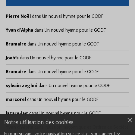
Pierre Noël
dans
Un nouvel hymne pour le GODF
Yvan d'Alpha
dans
Un nouvel hymne pour le GODF
Brumaire
dans
Un nouvel hymne pour le GODF
Joab’s
dans
Un nouvel hymne pour le GODF
Brumaire
dans
Un nouvel hymne pour le GODF
sylvain zeghni
dans
Un nouvel hymne pour le GODF
marcorel
dans
Un nouvel hymne pour le GODF
lazare-lag
dans
Un nouvel hymne pour le GODF
Notre utilisation des cookies
Yvan d'Alpha
dans
Initiation maçonnique et Ordres de Société
En poursuivant votre navigation sur ce site, vous acceptez