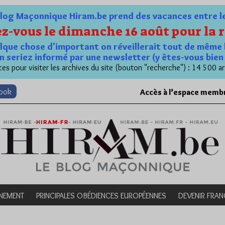
og Maçonnique Hiram.be prend des vacances entre le 1
z-vous le dimanche 16 août pour la r
quelque chose d'important on réveillerait tout de même 
n seriez informé par une newsletter (y êtes-vous bie
es pour visiter les archives du site (bouton "recherche") : 14 500 ar
book
Accès à l’espace memb
NEMENT
PRINCIPALES OBÉDIENCES EUROPÉENNES
DEVENIR FRA