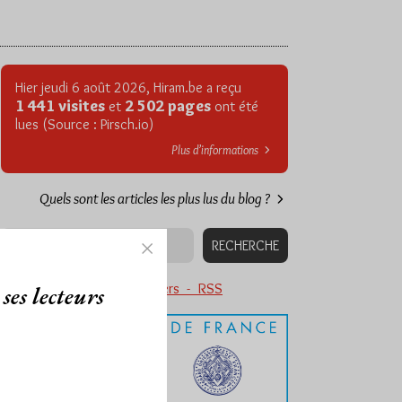
Hier jeudi 6 août 2026, Hiram.be a reçu
1 441 visites
2 502 pages
et
ont été
lues (Source : Pirsch.io)
Plus d’informations
Quels sont les articles les plus lus du blog ?
Abonnement aux Newsletters - RSS
ses lecteurs