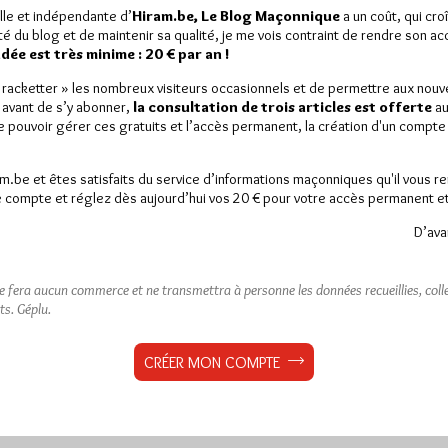
lle et indépendante d’
Hiram.be, Le Blog Maçonnique
a un coût, qui cro
ité du blog et de maintenir sa qualité, je me vois contraint de rendre son a
ée est très minime : 20 € par an !
« racketter » les nombreux visiteurs occasionnels et de permettre aux nou
 avant de s’y abonner,
la consultation de trois articles est offerte
au
de pouvoir gérer ces gratuits et l’accès permanent, la création d'un compt
am.be et êtes satisfaits du service d’informations maçonniques qu'il vous r
 compte et réglez dès aujourd’hui vos 20 € pour votre accès permanent et i
D’ava
ne fera aucun commerce et ne transmettra à personne les données recueillies, collec
ts.
Géplu.
CRÉER MON COMPTE