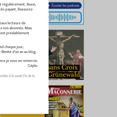
ît régulièrement. Aussi,
ccès payant. Rassurez-
veaux lecteurs de
x non abonnés. Mais
e est préalablement
end chaque jour,
llimité d'un an au blog.
nce je vous en remercie.
Géplu.
tées à la seule fin de la