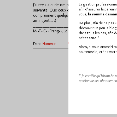
La gestion professionne
J'ai reçu la curieuse invitation
afin d’assurer la pérenn
suivante. Que ceux qui y
vous,
la somme demand
comprennent quelque chose s'en
arrangent... :)
De plus, afin de ne pas 
_________________________
découvrir un peu le blog
M∴T∴C∴ Frang∴, Le…
dans tous les cas, afin 
nécessaire.*
Dans
Humour
5 commentaires
Alors, si vous aimez Hir
soutenez-le, créez votre
* Je certifie qu’Hiram.be 
gestion de ses abonnemen