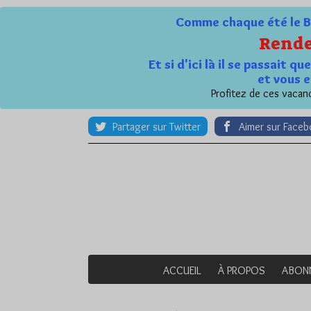
Comme chaque été le Bl
Rende
Et si d'ici là il se passait 
et vous e
Profitez de ces vacanc
Partager sur Twitter
Aimer sur Face
ACCUEIL
À PROPOS
ABON