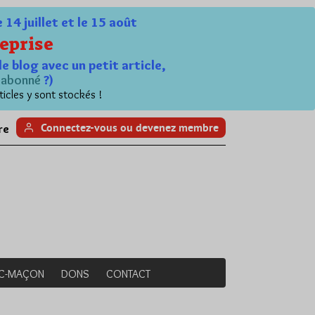
4 juillet et le 15 août
eprise
le blog avec un petit article,
n
abonné
?)
ticles y sont stockés !
Connectez-vous ou devenez membre
re
NC-MAÇON
DONS
CONTACT