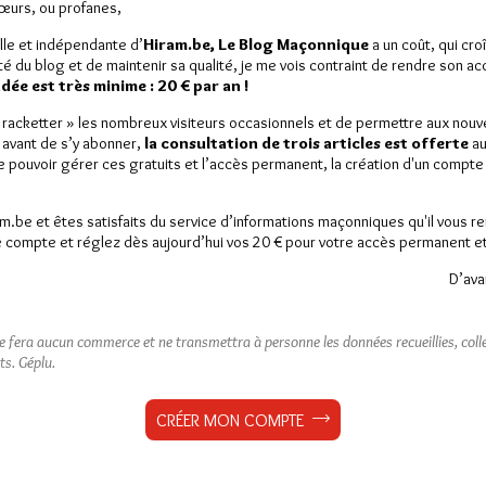
Sœurs, ou profanes,
lle et indépendante d’
Hiram.be, Le Blog Maçonnique
a un coût, qui cro
ité du blog et de maintenir sa qualité, je me vois contraint de rendre son a
ée est très minime : 20 € par an !
« racketter » les nombreux visiteurs occasionnels et de permettre aux nou
 avant de s’y abonner,
la consultation de trois articles est offerte
au
de pouvoir gérer ces gratuits et l’accès permanent, la création d'un compt
am.be et êtes satisfaits du service d’informations maçonniques qu'il vous r
 compte et réglez dès aujourd’hui vos 20 € pour votre accès permanent et i
D’ava
ne fera aucun commerce et ne transmettra à personne les données recueillies, collec
ts.
Géplu.
CRÉER MON COMPTE