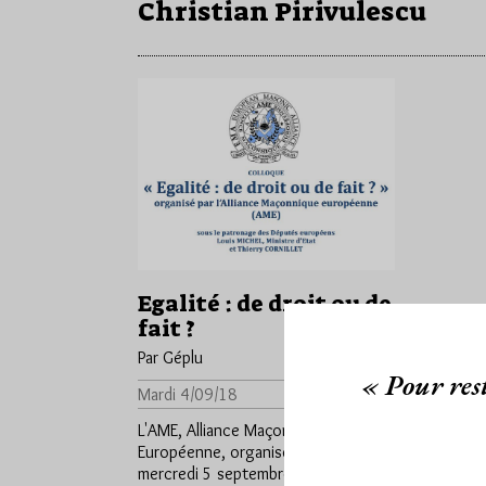
Christian Pirivulescu
Egalité : de droit ou de
fait ?
Par Géplu
« Pour rest
Mardi 4/09/18
Lu 1392 fois
L'AME, Alliance Maçonnique
Européenne, organise demain
mercredi 5 septembre un colloque