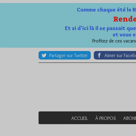
Comme chaque été le Bl
Rende
Et si d'ici là il se passait 
et vous e
Profitez de ces vacanc
Partager sur Twitter
Aimer sur Face
ACCUEIL
À PROPOS
ABON