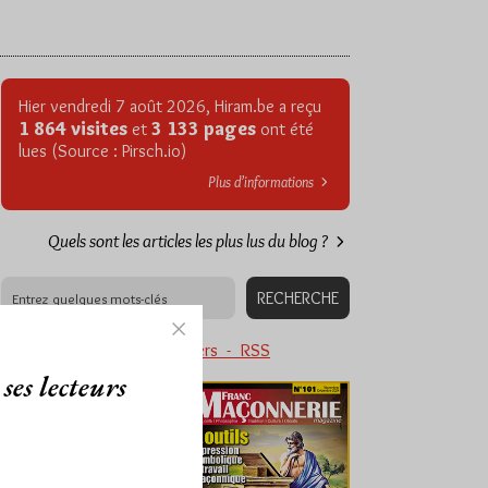
Hier vendredi 7 août 2026, Hiram.be a reçu
1 864 visites
3 133 pages
et
ont été
lues (Source : Pirsch.io)
Plus d’informations
Quels sont les articles les plus lus du blog ?
Abonnement aux Newsletters - RSS
ses lecteurs