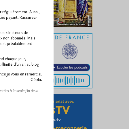
ît régulièrement. Aussi,
ccès payant. Rassurez-
veaux lecteurs de
x non abonnés. Mais
e est préalablement
end chaque jour,
llimité d'un an au blog.
nce je vous en remercie.
Géplu.
tées à la seule fin de la