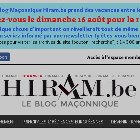
og Maçonnique Hiram.be prend des vacances entre le 1
z-vous le dimanche 16 août pour la r
quelque chose d'important on réveillerait tout de même 
n seriez informé par une newsletter (y êtes-vous bie
es pour visiter les archives du site (bouton "recherche") : 14 500 ar
book
Accès à l’espace memb
NEMENT
PRINCIPALES OBÉDIENCES EUROPÉENNES
DEVENIR FRA