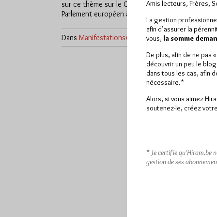
Amis lecteurs, Frères, 
sur ce thème sur le Campus du
Parlement européen à Bruxelles.…
La gestion professionne
afin d’assurer la pérenn
Dans
Manifestations
6 commentaires
vous,
la somme demand
De plus, afin de ne pas 
découvrir un peu le blog
dans tous les cas, afin 
nécessaire.*
Alors, si vous aimez Hir
soutenez-le, créez votre
* Je certifie qu’Hiram.be 
gestion de ses abonnemen