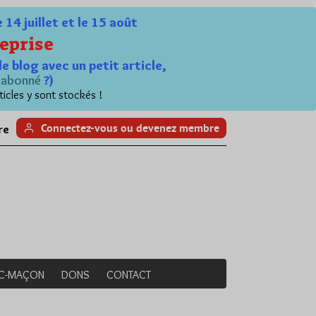
4 juillet et le 15 août
eprise
le blog avec un petit article,
n
abonné
?)
ticles y sont stockés !
Connectez-vous ou devenez membre
re
NC-MAÇON
DONS
CONTACT