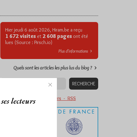
Hier jeudi 6 août 2026, Hiram.be a reçu
1 672 visites
2 608 pages
et
ont été
lues (Source : Pirsch.io)
Plus d’informations
Quels sont les articles les plus lus du blog ?
Abonnement aux Newsletters - RSS
ses lecteurs