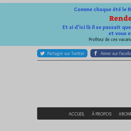
Comme chaque été le Bl
Rende
Et si d'ici là il se passait 
et vous e
Profitez de ces vacanc
Partager sur Twitter
Aimer sur Face
ACCUEIL
À PROPOS
ABON