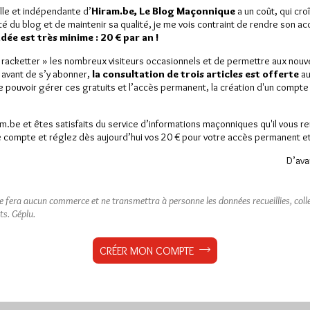
lle et indépendante d’
Hiram.be, Le Blog Maçonnique
a un coût, qui cro
ité du blog et de maintenir sa qualité, je me vois contraint de rendre son a
ée est très minime : 20 € par an !
« racketter » les nombreux visiteurs occasionnels et de permettre aux nou
 avant de s’y abonner,
la consultation de trois articles est offerte
au
de pouvoir gérer ces gratuits et l’accès permanent, la création d'un compt
am.be et êtes satisfaits du service d’informations maçonniques qu'il vous r
 compte et réglez dès aujourd’hui vos 20 € pour votre accès permanent et i
D’ava
ne fera aucun commerce et ne transmettra à personne les données recueillies, collec
ts.
Géplu.
CRÉER MON COMPTE