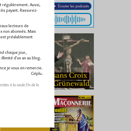
ît régulièrement. Aussi,
ccès payant. Rassurez-
veaux lecteurs de
x non abonnés. Mais
e est préalablement
end chaque jour,
llimité d'un an au blog.
nce je vous en remercie.
Géplu.
tées à la seule fin de la