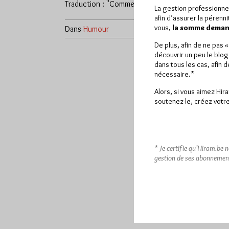
Traduction : "Comment…
La gestion professionne
afin d’assurer la pérenn
vous,
la somme demand
Dans
Humour
0 commentaire
De plus, afin de ne pas 
découvrir un peu le blog
dans tous les cas, afin 
nécessaire.*
Alors, si vous aimez Hir
soutenez-le, créez votre
* Je certifie qu’Hiram.be 
gestion de ses abonnemen