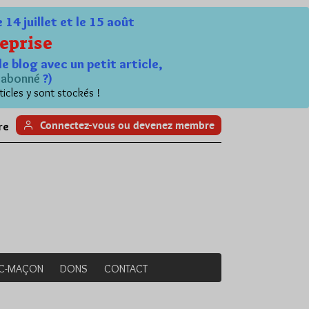
4 juillet et le 15 août
eprise
le blog avec un petit article,
n
abonné
?)
ticles y sont stockés !
Connectez-vous ou devenez membre
re
NC-MAÇON
DONS
CONTACT