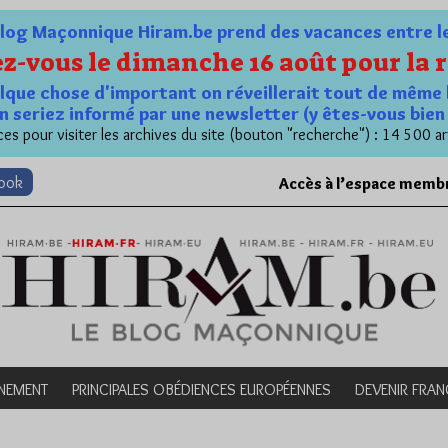
og Maçonnique Hiram.be prend des vacances entre le 1
z-vous le dimanche 16 août pour la r
quelque chose d'important on réveillerait tout de même 
n seriez informé par une newsletter (y êtes-vous bie
es pour visiter les archives du site (bouton "recherche") : 14 500 ar
book
Accès à l’espace memb
NEMENT
PRINCIPALES OBÉDIENCES EUROPÉENNES
DEVENIR FRA