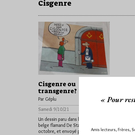
Cisgenre
Cisgenre ou
transgenre?
« Pour rest
Par Géplu
Samedi 9/10/21
Lu 2070 fois
Un dessin paru dans le quotidien
belge flamand De Standaard du 7
Amis lecteurs, Frères, 
octobre, et envoyé par Ruth.