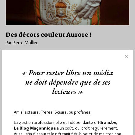
Des décors couleur Aurore !
Par Pierre Mollier
Vendredi 26/06/26
Lu 703 fois
La photo du Grand Maître du Grand Orient de France Pierre
Bertinotti publiée hier par Marianne interpelle quant à la…
« Pour rester libre un média
ne doit dépendre que de ses
Dans
Contributions
1 commentaire
lecteurs »
Amis lecteurs, Frères, Sœurs, ou profanes,
2 194
Hier dimanche 9 août 2026, Hiram.be a reçu
visites
4 830 pages
et
ont été lues (Source :
La gestion professionnelle et indépendante d’
Hiram.be,
Pirsch.io)
Le Blog Maçonnique
a un coût, qui croît régulièrement.
Aussi, afin d’assurer la pérennité du blog et de maintenir sa