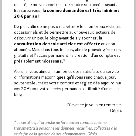
Plus d’informations
qualité, je me vois contraint de rendre son accès payant.
Rassurez-vous,
la somme demandée est très minime :
20 € par an !
Quels sont les articles les plus lus du blog ?
De plus, afin de ne pas « racketter » les nombreux visiteurs
occasionnels et de permettre aux nouveaux lecteurs de
découvrir un peu le blog avant de s’y abonner,
la
consultation de trois articles est offerte
aux non
abonnés. Mais dans tous les cas, afin de pouvoir gérer ces
gratuits et l’accès permanent, la création d'un compte est
préalablement nécessaire.*
Abonnement aux Newsletters - RSS
Alors, si vous aimez Hiram.be et êtes satisfaits du service
d’informations maçonniques qu'il vous rend chaque jour,
soutenez-le, créez votre compte et réglez dès aujourd’hui
vos 20 € pour votre accès permanent et illimité d'un an au
blog.
D’avance je vous en remercie.
Géplu.
* Je certifie qu’Hiram.be ne fera aucun commerce et ne
transmettra à personne les données recueillies, collectées à la
seule fin de la gestion de ses abonnements.
Géplu.