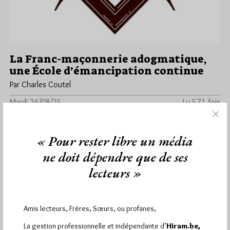
La Franc-maçonnerie adogmatique,
une École d’émancipation continue
Par Charles Coutel
Mardi 26/08/25
Lu 571 fois
Dans ce texte notre ami Charles Coutel développe ses
analyses récentes consacrées à la loi de Séparation de 1905.
« Pour rester libre un média
Il…
ne doit dépendre que de ses
Dans
Contributions
6 commentaires
lecteurs »
Amis lecteurs, Frères, Sœurs, ou profanes,
1 441
Hier mercredi 5 août 2026, Hiram.be a reçu
La gestion professionnelle et indépendante d’
Hiram.be,
visites
2 502 pages
et
ont été lues (Source :