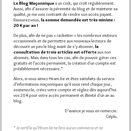
Le Blog Maçonnique
a un coût, qui croît régulièrement.
Pirsch.io)
Aussi, afin d’assurer la pérennité du blog et de maintenir sa
Plus d’informations
qualité, je me vois contraint de rendre son accès payant.
Rassurez-vous,
la somme demandée est très minime :
20 € par an !
Quels sont les articles les plus lus du blog ?
De plus, afin de ne pas « racketter » les nombreux visiteurs
occasionnels et de permettre aux nouveaux lecteurs de
découvrir un peu le blog avant de s’y abonner,
la
consultation de trois articles est offerte
aux non
abonnés. Mais dans tous les cas, afin de pouvoir gérer ces
gratuits et l’accès permanent, la création d'un compte est
préalablement nécessaire.*
Abonnement aux Newsletters - RSS
Alors, si vous aimez Hiram.be et êtes satisfaits du service
d’informations maçonniques qu'il vous rend chaque jour,
soutenez-le, créez votre compte et réglez dès aujourd’hui
vos 20 € pour votre accès permanent et illimité d'un an au
blog.
D’avance je vous en remercie.
Géplu.
* Je certifie qu’Hiram.be ne fera aucun commerce et ne