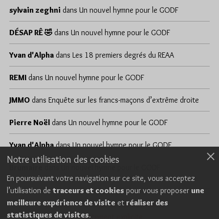
sylvain zeghni
dans
Un nouvel hymne pour le GODF
DÉSAP RÊ 🤣
dans
Un nouvel hymne pour le GODF
Yvan d'Alpha
dans
Les 18 premiers degrés du REAA
REMI
dans
Un nouvel hymne pour le GODF
JMMO
dans
Enquête sur les francs-maçons d’extrême droite
Pierre Noël
dans
Un nouvel hymne pour le GODF
Yvan d'Alpha
dans
Un nouvel hymne pour le GODF
Notre utilisation des cookies
Brumaire
dans
Un nouvel hymne pour le GODF
En poursuivant votre navigation sur ce site, vous acceptez
l’utilisation de
traceurs et cookies
pour vous proposer
une
meilleure expérience de visite
et
réaliser des
Cookies
Politique de confidentialité
statistiques de visites
.
Consentement explicite