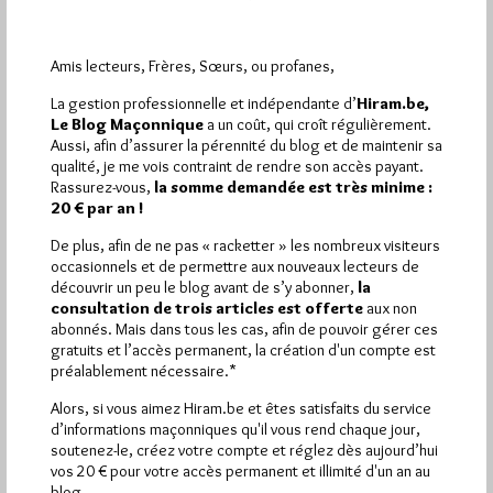
Le logo de l'organisateur, Devenir Europeo, aura certainement
attiré votre attention. Il n'est pas sans rappeler la svastika, ce
Amis lecteurs, Frères, Sœurs, ou profanes,
symbole…
La gestion professionnelle et indépendante d’
Hiram.be,
Le Blog Maçonnique
a un coût, qui croît régulièrement.
Dans
Anti-maçonnerie
4 commentaires
Aussi, afin d’assurer la pérennité du blog et de maintenir sa
qualité, je me vois contraint de rendre son accès payant.
Rassurez-vous,
la somme demandée est très minime :
20 € par an !
De plus, afin de ne pas « racketter » les nombreux visiteurs
1 672 visites
Hier jeudi 6 août 2026, Hiram.be a reçu
et
occasionnels et de permettre aux nouveaux lecteurs de
2 608 pages
ont été lues (Source : Pirsch.io)
découvrir un peu le blog avant de s’y abonner,
la
Plus d’informations
consultation de trois articles est offerte
aux non
abonnés. Mais dans tous les cas, afin de pouvoir gérer ces
gratuits et l’accès permanent, la création d'un compte est
Quels sont les articles les plus lus du blog ?
préalablement nécessaire.*
Alors, si vous aimez Hiram.be et êtes satisfaits du service
d’informations maçonniques qu'il vous rend chaque jour,
soutenez-le, créez votre compte et réglez dès aujourd’hui
vos 20 € pour votre accès permanent et illimité d'un an au
blog.