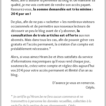
Aussi, afin d’assurer la pérennité du blog et de maintenir sa
Plus d’informations
qualité, je me vois contraint de rendre son accès payant.
Rassurez-vous,
la somme demandée est très minime :
20 € par an !
Quels sont les articles les plus lus du blog ?
De plus, afin de ne pas « racketter » les nombreux visiteurs
occasionnels et de permettre aux nouveaux lecteurs de
découvrir un peu le blog avant de s’y abonner,
la
consultation de trois articles est offerte
aux non
abonnés. Mais dans tous les cas, afin de pouvoir gérer ces
gratuits et l’accès permanent, la création d'un compte est
préalablement nécessaire.*
Abonnement aux Newsletters - RSS
Alors, si vous aimez Hiram.be et êtes satisfaits du service
d’informations maçonniques qu'il vous rend chaque jour,
soutenez-le, créez votre compte et réglez dès aujourd’hui
vos 20 € pour votre accès permanent et illimité d'un an au
blog.
D’avance je vous en remercie.
Géplu.
* Je certifie qu’Hiram.be ne fera aucun commerce et ne
transmettra à personne les données recueillies, collectées à la
seule fin de la gestion de ses abonnements.
Géplu.