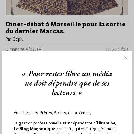
Diner-débat à Marseille pour la sortie
du dernier Marcas.
Par Géplu
Dimanche 4/05/14
Lu 253 fois
Le diner-débat organisé par l'I-M-F, section Provence autour de
la sortie du dernier opus des aventures d'Antoine Marcas aura
lieu…
« Pour rester libre un média
ne doit dépendre que de ses
Dans
Manifestations
0 commentaire
lecteurs »
Amis lecteurs, Frères, Sœurs, ou profanes,
1 441
Hier mercredi 5 août 2026, Hiram.be a reçu
La gestion professionnelle et indépendante d’
Hiram.be,
visites
2 502 pages
et
ont été lues (Source :
Le Blog Maçonnique
a un coût, qui croît régulièrement.
Pirsch.io)