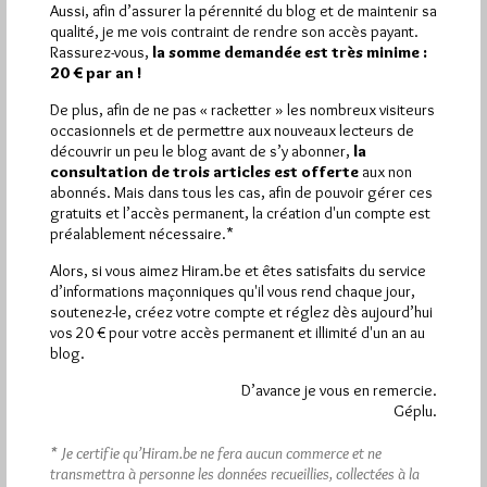
Pirsch.io)
Aussi, afin d’assurer la pérennité du blog et de maintenir sa
qualité, je me vois contraint de rendre son accès payant.
Plus d’informations
Rassurez-vous,
la somme demandée est très minime :
20 € par an !
Quels sont les articles les plus lus du blog ?
De plus, afin de ne pas « racketter » les nombreux visiteurs
occasionnels et de permettre aux nouveaux lecteurs de
découvrir un peu le blog avant de s’y abonner,
la
consultation de trois articles est offerte
aux non
abonnés. Mais dans tous les cas, afin de pouvoir gérer ces
gratuits et l’accès permanent, la création d'un compte est
préalablement nécessaire.*
Abonnement aux Newsletters - RSS
Alors, si vous aimez Hiram.be et êtes satisfaits du service
d’informations maçonniques qu'il vous rend chaque jour,
soutenez-le, créez votre compte et réglez dès aujourd’hui
vos 20 € pour votre accès permanent et illimité d'un an au
blog.
D’avance je vous en remercie.
Géplu.
* Je certifie qu’Hiram.be ne fera aucun commerce et ne
transmettra à personne les données recueillies, collectées à la