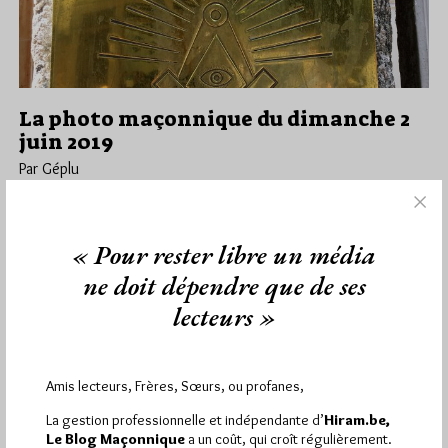
La photo maçonnique du dimanche 2
juin 2019
Par Géplu
Dimanche 2/06/19
Lu 17667 fois
C'est Anthony qui nous a envoyé ces photos : Etant en
« Pour rester libre un média
déplacement au Brésil, à Rio de Janeiro, je vous…
ne doit dépendre que de ses
Dans
Photos
11 commentaires
lecteurs »
Amis lecteurs, Frères, Sœurs, ou profanes,
1 864
Hier vendredi 7 août 2026, Hiram.be a reçu
La gestion professionnelle et indépendante d’
Hiram.be,
visites
3 133 pages
et
ont été lues (Source :
Le Blog Maçonnique
a un coût, qui croît régulièrement.