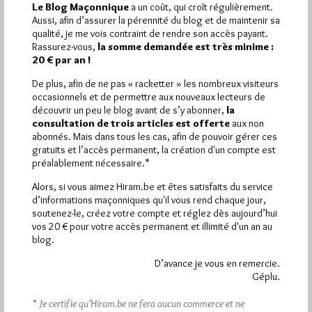
Le Blog Maçonnique
a un coût, qui croît régulièrement.
1 698 visites
Hier samedi 8 août 2026, Hiram.be a reçu
Aussi, afin d’assurer la pérennité du blog et de maintenir sa
2 926 pages
et
ont été lues (Source : Pirsch.io)
qualité, je me vois contraint de rendre son accès payant.
Rassurez-vous,
la somme demandée est très minime :
Plus d’informations
20 € par an !
De plus, afin de ne pas « racketter » les nombreux visiteurs
Quels sont les articles les plus lus du blog ?
occasionnels et de permettre aux nouveaux lecteurs de
découvrir un peu le blog avant de s’y abonner,
la
consultation de trois articles est offerte
aux non
abonnés. Mais dans tous les cas, afin de pouvoir gérer ces
gratuits et l’accès permanent, la création d'un compte est
préalablement nécessaire.*
Alors, si vous aimez Hiram.be et êtes satisfaits du service
Abonnement aux Newsletters - RSS
d’informations maçonniques qu'il vous rend chaque jour,
soutenez-le, créez votre compte et réglez dès aujourd’hui
vos 20 € pour votre accès permanent et illimité d'un an au
blog.
D’avance je vous en remercie.
Géplu.
* Je certifie qu’Hiram.be ne fera aucun commerce et ne