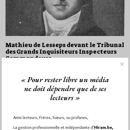
Mathieu de Lesseps devant le Tribunal
des Grands Inquisiteurs Inspecteurs
Commandeurs
Par Géplu
Mardi 25/06/24
Lu 928 fois
« Pour rester libre un média
Gérard Galtier, l'auteur de cet article est né en 1949. Il a vécu
ne doit dépendre que de ses
en France et au Mali. Il est…
lecteurs »
Dans
Contributions
22 commentaires
Amis lecteurs, Frères, Sœurs, ou profanes,
La gestion professionnelle et indépendante d’
Hiram.be,