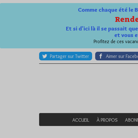
Comme chaque été le Bl
Rende
Et si d'ici là il se passait 
et vous e
Profitez de ces vacanc
Partager sur Twitter
Aimer sur Face
ACCUEIL
À PROPOS
ABON