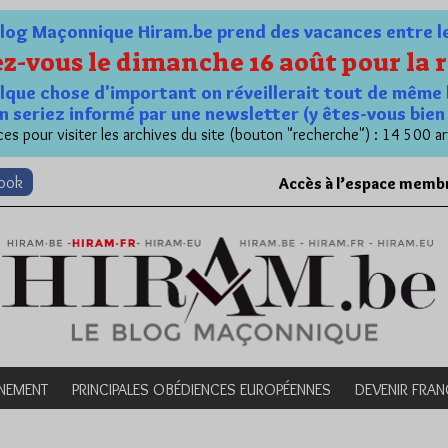
og Maçonnique Hiram.be prend des vacances entre le 1
z-vous le dimanche 16 août pour la r
quelque chose d'important on réveillerait tout de même 
n seriez informé par une newsletter (y êtes-vous bie
es pour visiter les archives du site (bouton "recherche") : 14 500 ar
book
Accès à l’espace memb
NEMENT
PRINCIPALES OBÉDIENCES EUROPÉENNES
DEVENIR FRA