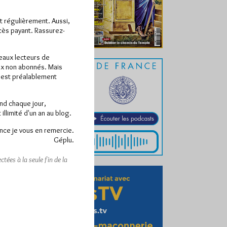
ît régulièrement. Aussi,
ccès payant. Rassurez-
veaux lecteurs de
x non abonnés. Mais
e est préalablement
end chaque jour,
llimité d'un an au blog.
nce je vous en remercie.
Géplu.
tées à la seule fin de la