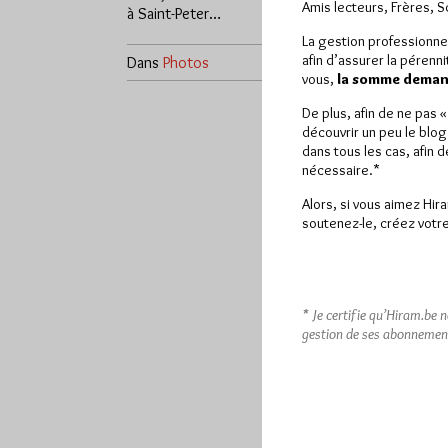
Amis lecteurs, Frères, 
à Saint-Peter…
La gestion professionne
afin d’assurer la pérenn
Dans
Photos
0 commentaire
vous,
la somme demand
De plus, afin de ne pas 
découvrir un peu le blog
dans tous les cas, afin 
nécessaire.*
Alors, si vous aimez Hir
soutenez-le, créez votre
* Je certifie qu’Hiram.be 
gestion de ses abonnemen