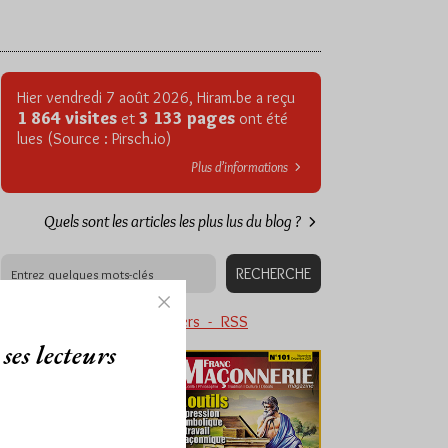
Hier vendredi 7 août 2026, Hiram.be a reçu
1 864 visites
3 133 pages
et
ont été
lues (Source : Pirsch.io)
Plus d’informations
Quels sont les articles les plus lus du blog ?
Abonnement aux Newsletters - RSS
ses lecteurs