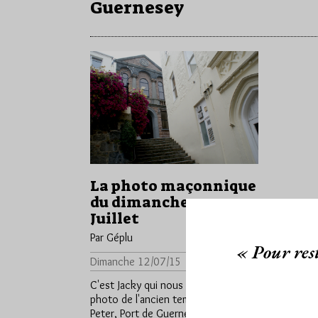
Guernesey
La photo maçonnique
du dimanche 12
Juillet
Par Géplu
« Pour rest
Dimanche 12/07/15
Lu 2739 fois
C'est Jacky qui nous envoie cette
photo de l'ancien temple de Saint-
Peter, Port de Guernesey : En escale