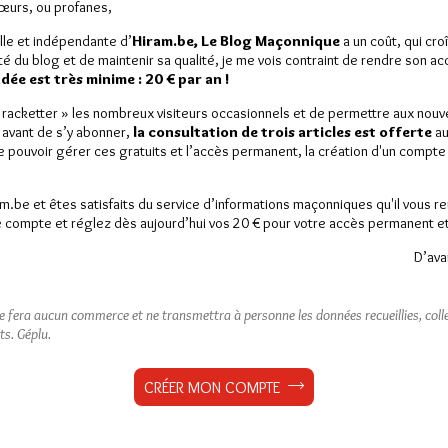
Sœurs, ou profanes,
lle et indépendante d’
Hiram.be, Le Blog Maçonnique
a un coût, qui cro
ité du blog et de maintenir sa qualité, je me vois contraint de rendre son a
ée est très minime : 20 € par an !
« racketter » les nombreux visiteurs occasionnels et de permettre aux nou
 avant de s’y abonner,
la consultation de trois articles est offerte
au
de pouvoir gérer ces gratuits et l’accès permanent, la création d'un compt
am.be et êtes satisfaits du service d’informations maçonniques qu'il vous r
 compte et réglez dès aujourd’hui vos 20 € pour votre accès permanent et i
D’ava
ne fera aucun commerce et ne transmettra à personne les données recueillies, collec
ts.
Géplu.
CRÉER MON COMPTE