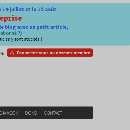
4 juillet et le 15 août
eprise
le blog avec un petit article,
n
abonné
?)
ticles y sont stockés !
Connectez-vous ou devenez membre
re
NC-MAÇON
DONS
CONTACT