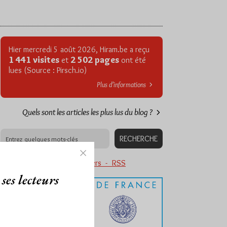
Hier mercredi 5 août 2026, Hiram.be a reçu
1 441 visites
2 502 pages
et
ont été
lues (Source : Pirsch.io)
Plus d’informations
Quels sont les articles les plus lus du blog ?
Abonnement aux Newsletters - RSS
ses lecteurs