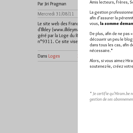
Amis lecteurs, Frères, 
Par Jiri Pragman
La gestion professionne
Mercredi 31/08/11
Lu 574 fois
afin d’assurer la pérenn
Le site web des Franc-Maçons
vous,
la somme demand
d'Ilkley (www.ilkleymasons.org) est
De plus, afin de ne pas 
géré par la Loge du Roi Arthur
découvrir un peu le blog
n°9311. Ce site vise à…
dans tous les cas, afin 
nécessaire.*
Dans
Loges
3 commentaires
Alors, si vous aimez Hir
soutenez-le, créez votre
* Je certifie qu’Hiram.be 
gestion de ses abonnemen