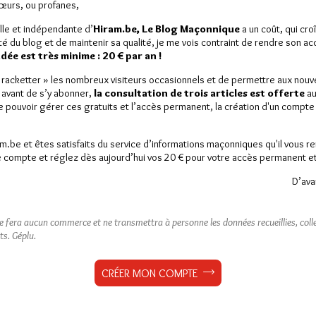
Sœurs, ou profanes,
lle et indépendante d’
Hiram.be, Le Blog Maçonnique
a un coût, qui cro
ité du blog et de maintenir sa qualité, je me vois contraint de rendre son a
ée est très minime : 20 € par an !
« racketter » les nombreux visiteurs occasionnels et de permettre aux nou
 avant de s’y abonner,
la consultation de trois articles est offerte
au
de pouvoir gérer ces gratuits et l’accès permanent, la création d'un compt
am.be et êtes satisfaits du service d’informations maçonniques qu'il vous r
 compte et réglez dès aujourd’hui vos 20 € pour votre accès permanent et i
D’ava
ne fera aucun commerce et ne transmettra à personne les données recueillies, collec
ts.
Géplu.
CRÉER MON COMPTE