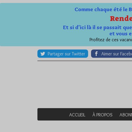
Comme chaque été le Bl
Rende
Et si d'ici là il se passait 
et vous e
Profitez de ces vacanc
Partager sur Twitter
Aimer sur Face
ACCUEIL
À PROPOS
ABON