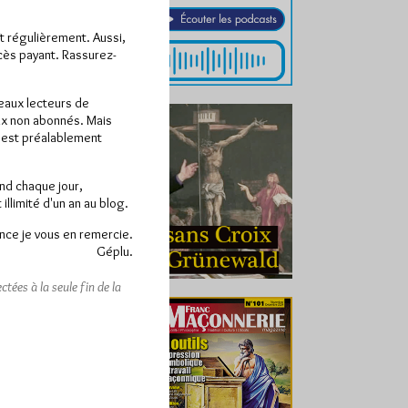
ît régulièrement. Aussi,
ccès payant. Rassurez-
veaux lecteurs de
x non abonnés. Mais
e est préalablement
end chaque jour,
llimité d'un an au blog.
nce je vous en remercie.
Géplu.
tées à la seule fin de la