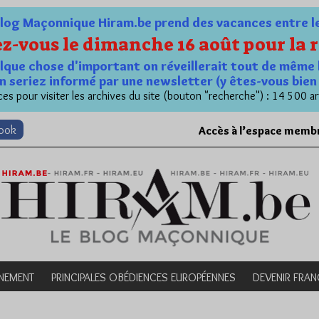
og Maçonnique Hiram.be prend des vacances entre le 1
z-vous le dimanche 16 août pour la r
quelque chose d'important on réveillerait tout de même 
n seriez informé par une newsletter (y êtes-vous bie
es pour visiter les archives du site (bouton "recherche") : 14 500 ar
book
Accès à l’espace memb
NEMENT
PRINCIPALES OBÉDIENCES EUROPÉENNES
DEVENIR FRA