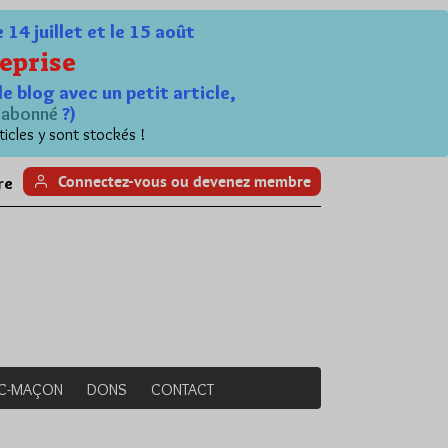
4 juillet et le 15 août
eprise
le blog avec un petit article,
n
abonné
?)
ticles y sont stockés !
Connectez-vous ou devenez membre
re
NC-MAÇON
DONS
CONTACT