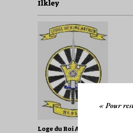
Ilkley
« Pour rest
Loge du Roi Arthur