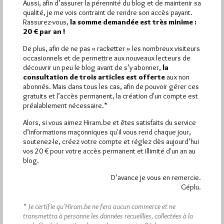
Aussi, afin d’assurer la pérennité du blog et de maintenir sa
Plus d’informations
qualité, je me vois contraint de rendre son accès payant.
Rassurez-vous,
la somme demandée est très minime :
20 € par an !
Quels sont les articles les plus lus du blog ?
De plus, afin de ne pas « racketter » les nombreux visiteurs
occasionnels et de permettre aux nouveaux lecteurs de
découvrir un peu le blog avant de s’y abonner,
la
consultation de trois articles est offerte
aux non
abonnés. Mais dans tous les cas, afin de pouvoir gérer ces
gratuits et l’accès permanent, la création d'un compte est
préalablement nécessaire.*
Abonnement aux Newsletters - RSS
Alors, si vous aimez Hiram.be et êtes satisfaits du service
d’informations maçonniques qu'il vous rend chaque jour,
soutenez-le, créez votre compte et réglez dès aujourd’hui
vos 20 € pour votre accès permanent et illimité d'un an au
blog.
D’avance je vous en remercie.
Géplu.
* Je certifie qu’Hiram.be ne fera aucun commerce et ne
transmettra à personne les données recueillies, collectées à la