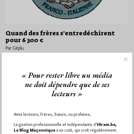
Quand des frères s’entredéchirent
pour 6 300 €
Par Géplu
Mardi 7/10/14
Lu 3864 fois
C'est un article de Nice-Matin qui le relève : le Tribunal
« Pour rester libre un média
Correctionnel de Nice va avoir à trancher un conflit…
ne doit dépendre que de ses
Dans
Loges
12 commentaires
lecteurs »
Amis lecteurs, Frères, Sœurs, ou profanes,
1 864
Hier vendredi 7 août 2026, Hiram.be a reçu
La gestion professionnelle et indépendante d’
Hiram.be,
visites
3 133 pages
et
ont été lues (Source :
Le Blog Maçonnique
a un coût, qui croît régulièrement.
Pirsch.io)