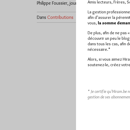
Amis lecteurs, Frères, 
Philippe Foussier, journaliste et…
La gestion professionne
Dans
Contributions
0 commentaire
afin d’assurer la pérenn
vous,
la somme demand
De plus, afin de ne pas 
découvrir un peu le blog
dans tous les cas, afin 
nécessaire.*
Alors, si vous aimez Hir
soutenez-le, créez votre
* Je certifie qu’Hiram.be 
gestion de ses abonnemen