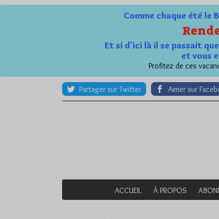
Comme chaque été le Bl
Rende
Et si d'ici là il se passait 
et vous e
Profitez de ces vacanc
Partager sur Twitter
Aimer sur Face
ACCUEIL
À PROPOS
ABON