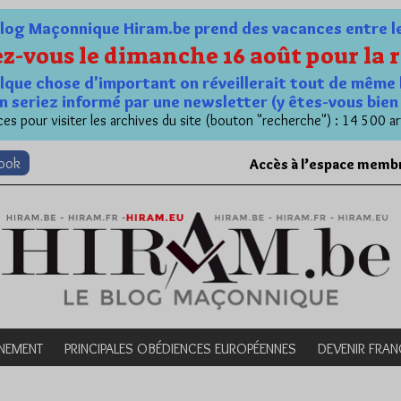
og Maçonnique Hiram.be prend des vacances entre le 1
z-vous le dimanche 16 août pour la r
quelque chose d'important on réveillerait tout de même 
n seriez informé par une newsletter (y êtes-vous bie
es pour visiter les archives du site (bouton "recherche") : 14 500 ar
book
Accès à l’espace memb
NEMENT
PRINCIPALES OBÉDIENCES EUROPÉENNES
DEVENIR FRA