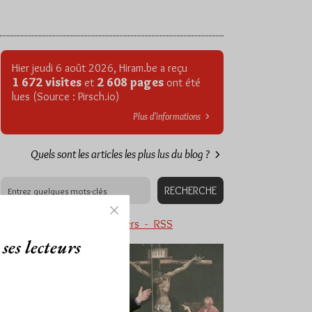
Hier jeudi 6 août 2026, Hiram.be a reçu
1 672 visites
2 608 pages
et
ont été
lues (Source : Pirsch.io)
Plus d’informations
Quels sont les articles les plus lus du blog ?
Abonnement aux Newsletters - RSS
ses lecteurs