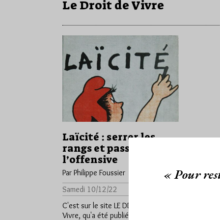
Le Droit de Vivre
Laïcité : serrer les
rangs et passer à
l’offensive
« Pour rest
Par Philippe Foussier
Samedi 10/12/22
Lu 553 fois
C'est sur le site LE DDV, Le Droit de
Vivre, qu'a été publié cet article de