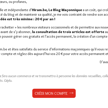
Sœurs, ou profanes,
lle et indépendante d’
Hiram.be, Le Blog Maçonnique
a un coût, qui cro
ité du blog et de maintenir sa qualité, je me vois contraint de rendre son a
ée est très minime : 20 € par an !
« racketter » les nombreux visiteurs occasionnels et de permettre aux nou
 avant de s’y abonner,
la consultation de trois articles est offerte
au
de pouvoir gérer ces gratuits et l’accès permanent, la création d'un compt
am.be et êtes satisfaits du service d’informations maçonniques qu'il vous r
 compte et réglez dès aujourd’hui vos 20 € pour votre accès permanent et i
D’ava
ne fera aucun commerce et ne transmettra à personne les données recueillies, collec
ts.
Géplu.
CRÉER MON COMPTE