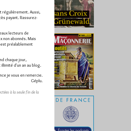
ît régulièrement. Aussi,
ccès payant. Rassurez-
veaux lecteurs de
x non abonnés. Mais
e est préalablement
end chaque jour,
llimité d'un an au blog.
nce je vous en remercie.
Géplu.
tées à la seule fin de la