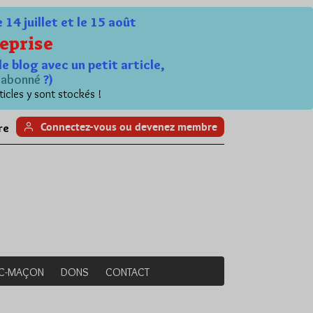
4 juillet et le 15 août
eprise
le blog avec un petit article,
n
abonné
?)
ticles y sont stockés !
Connectez-vous ou devenez membre
re
NC-MAÇON
DONS
CONTACT