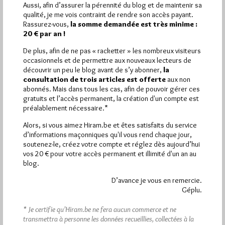
Pirsch.io)
Aussi, afin d’assurer la pérennité du blog et de maintenir sa
qualité, je me vois contraint de rendre son accès payant.
Plus d’informations
Rassurez-vous,
la somme demandée est très minime :
20 € par an !
Quels sont les articles les plus lus du blog ?
De plus, afin de ne pas « racketter » les nombreux visiteurs
occasionnels et de permettre aux nouveaux lecteurs de
découvrir un peu le blog avant de s’y abonner,
la
consultation de trois articles est offerte
aux non
abonnés. Mais dans tous les cas, afin de pouvoir gérer ces
gratuits et l’accès permanent, la création d'un compte est
préalablement nécessaire.*
Abonnement aux Newsletters - RSS
Alors, si vous aimez Hiram.be et êtes satisfaits du service
d’informations maçonniques qu'il vous rend chaque jour,
soutenez-le, créez votre compte et réglez dès aujourd’hui
vos 20 € pour votre accès permanent et illimité d'un an au
blog.
D’avance je vous en remercie.
Géplu.
* Je certifie qu’Hiram.be ne fera aucun commerce et ne
transmettra à personne les données recueillies, collectées à la