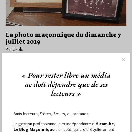
La photo maçonnique du dimanche 7
juillet 2019
Par Géplu
Dimanche 7/07/19
Lu 13665 fois
C'est Franck qui nous a envoyé ces photos et ce commentaire
« Pour rester libre un média
: . Sur la plateau du VM de la…
ne doit dépendre que de ses
Dans
Photos
6 commentaires
lecteurs »
Amis lecteurs, Frères, Sœurs, ou profanes,
1 441
Hier mercredi 5 août 2026, Hiram.be a reçu
La gestion professionnelle et indépendante d’
Hiram.be,
visites
2 502 pages
et
ont été lues (Source :
Le Blog Maçonnique
a un coût, qui croît régulièrement.