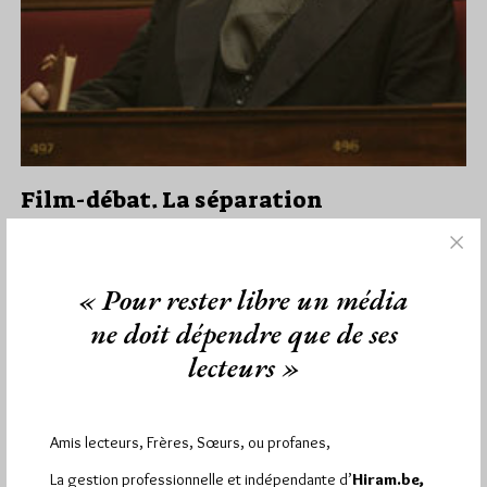
Film-débat. La séparation
Par Jiri Pragman
Vendredi 15/11/13
Lu 292 fois
« Pour rester libre un média
Loches. Plutôt discrets jusqu’ici, les francs-maçons lochois du
Grand Orient s’associent à une manifestation publique sur la
ne doit dépendre que de ses
laïcité, explique La…
lecteurs »
Dans
Manifestations
2 commentaires
Amis lecteurs, Frères, Sœurs, ou profanes,
La gestion professionnelle et indépendante d’
Hiram.be,