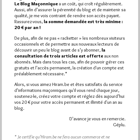
Le Blog Maçonnique
a un coût, qui croît régulièrement.
1 672 visites
Hier jeudi 6 août 2026, Hiram.be a reçu
et
Aussi, afin d’assurer la pérennité du blog et de maintenir sa
2 608 pages
ont été lues (Source : Pirsch.io)
qualité, je me vois contraint de rendre son accès payant.
Rassurez-vous,
la somme demandée est très minime :
Plus d’informations
20 € par an !
De plus, afin de ne pas « racketter » les nombreux visiteurs
Quels sont les articles les plus lus du blog ?
occasionnels et de permettre aux nouveaux lecteurs de
découvrir un peu le blog avant de s’y abonner,
la
consultation de trois articles est offerte
aux non
abonnés. Mais dans tous les cas, afin de pouvoir gérer ces
gratuits et l’accès permanent, la création d'un compte est
préalablement nécessaire.*
Alors, si vous aimez Hiram.be et êtes satisfaits du service
Abonnement aux Newsletters - RSS
d’informations maçonniques qu'il vous rend chaque jour,
soutenez-le, créez votre compte et réglez dès aujourd’hui
vos 20 € pour votre accès permanent et illimité d'un an au
blog.
D’avance je vous en remercie.
Géplu.
* Je certifie qu’Hiram.be ne fera aucun commerce et ne