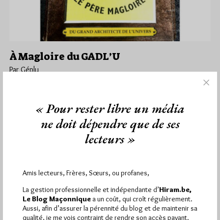
À Magloire du GADL’U
Par Géplu
Lundi 30/12/24
Lu 1045 fois
François Morel aime aussi détourner les images... :)
« Pour rester libre un média
ne doit dépendre que de ses
Dans
Humour
0 commentaire
lecteurs »
Amis lecteurs, Frères, Sœurs, ou profanes,
1 672 visites
Hier jeudi 6 août 2026, Hiram.be a reçu
et
2 608 pages
ont été lues (Source : Pirsch.io)
La gestion professionnelle et indépendante d’
Hiram.be,
Le Blog Maçonnique
a un coût, qui croît régulièrement.
Plus d’informations
Aussi, afin d’assurer la pérennité du blog et de maintenir sa
qualité, je me vois contraint de rendre son accès payant.