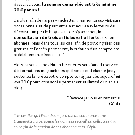
Rassurez-vous,
la somme demandée est très minime :
Quels sont les articles les plus lus du blog ?
20 € par an !
De plus, afin de ne pas « racketter » les nombreux visiteurs
occasionnels et de permettre aux nouveaux lecteurs de
découvrir un peu le blog avant de s’y abonner,
la
consultation de trois articles est offerte
aux non
abonnés. Mais dans tous les cas, afin de pouvoir gérer ces
gratuits et l’accès permanent, la création d'un compte est
Abonnement aux Newsletters - RSS
préalablement nécessaire.*
Alors, si vous aimez Hiram.be et êtes satisfaits du service
d’informations maçonniques qu'il vous rend chaque jour,
soutenez-le, créez votre compte et réglez dès aujourd’hui
vos 20 € pour votre accès permanent et illimité d'un an au
blog.
D’avance je vous en remercie.
Géplu.
* Je certifie qu’Hiram.be ne fera aucun commerce et ne
transmettra à personne les données recueillies, collectées à la
seule fin de la gestion de ses abonnements.
Géplu.