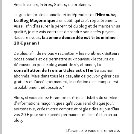
Dans
Maçonniques
0 commentaire
Amis lecteurs, Frères, Sœurs, ou profanes,
La gestion professionnelle et indépendante d’
Hiram.be,
Le Blog Maçonnique
a un coût, qui croît régulièrement.
Aussi, afin d’assurer la pérennité du blog et de maintenir sa
qualité, je me vois contraint de rendre son accès payant.
1 864
Hier vendredi 7 août 2026, Hiram.be a reçu
Rassurez-vous,
la somme demandée est très minime :
visites
3 133 pages
et
ont été lues (Source :
20 € par an !
Pirsch.io)
De plus, afin de ne pas « racketter » les nombreux visiteurs
Plus d’informations
occasionnels et de permettre aux nouveaux lecteurs de
découvrir un peu le blog avant de s’y abonner,
la
consultation de trois articles est offerte
aux non
Quels sont les articles les plus lus du blog ?
abonnés. Mais dans tous les cas, afin de pouvoir gérer ces
gratuits et l’accès permanent, la création d'un compte est
préalablement nécessaire.*
Alors, si vous aimez Hiram.be et êtes satisfaits du service
d’informations maçonniques qu'il vous rend chaque jour,
soutenez-le, créez votre compte et réglez dès aujourd’hui
vos 20 € pour votre accès permanent et illimité d'un an au
Abonnement aux Newsletters - RSS
blog.
D’avance je vous en remercie.