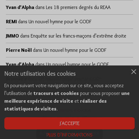
Yvan d'Alpha
dans
Les 18 premiers degrés du REAA
REMI
dans
Un nouvel hymne pour le GODF
JMMO
dans
Enquête sur les francs-maçons d’extrême droite
Pierre Noël
dans
Un nouvel hymne pour le GODF
Yvan d'Alpha
dans
Un nouvel hymne pour le GODF
Notre utilisation des cookies
Brumaire
dans
Un nouvel hymne pour le GODF
En poursuivant votre navigation sur ce site, vous acceptez
l’utilisation de
traceurs et cookies
pour vous proposer
une
meilleure expérience de visite
et
réaliser des
Cookies
Politique de confidentialité
statistiques de visites
.
Consentement explicite
Conditions générales d’utilisation
J'ACCEPTE
À PROPOS DES NEWSLETTERS
PLUS D’INFORMATIONS