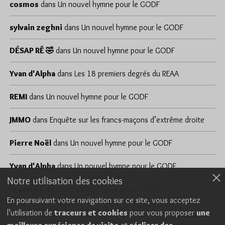
cosmos
dans
Un nouvel hymne pour le GODF
sylvain zeghni
dans
Un nouvel hymne pour le GODF
DÉSAP RÊ 🤣
dans
Un nouvel hymne pour le GODF
Yvan d'Alpha
dans
Les 18 premiers degrés du REAA
REMI
dans
Un nouvel hymne pour le GODF
JMMO
dans
Enquête sur les francs-maçons d’extrême droite
Pierre Noël
dans
Un nouvel hymne pour le GODF
Yvan d'Alpha
dans
Un nouvel hymne pour le GODF
Notre utilisation des cookies
Brumaire
dans
Un nouvel hymne pour le GODF
En poursuivant votre navigation sur ce site, vous acceptez
l’utilisation de
traceurs et cookies
pour vous proposer
une