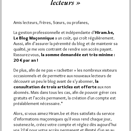
lecteurs »
Dimanche 13/04/14
Lu 235 fois
C'est ce samedi 19 avril 2014 à 17h30 que le Conseiller de
Amis lecteurs, Frères, Sœurs, ou profanes,
l'Ordre du GODF Marc Fontenay donnera, à l'invitation…
La gestion professionnelle et indépendante d’
Hiram.be,
Le Blog Maçonnique
a un coût, qui croît régulièrement.
Dans
Manifestations
0 commentaire
Aussi, afin d’assurer la pérennité du blog et de maintenir sa
qualité, je me vois contraint de rendre son accès payant.
Rassurez-vous,
la somme demandée est très minime :
20 € par an !
1 864
Hier vendredi 7 août 2026, Hiram.be a reçu
De plus, afin de ne pas « racketter » les nombreux visiteurs
visites
3 133 pages
occasionnels et de permettre aux nouveaux lecteurs de
et
ont été lues (Source :
découvrir un peu le blog avant de s’y abonner,
la
Pirsch.io)
consultation de trois articles est offerte
aux non
Plus d’informations
abonnés. Mais dans tous les cas, afin de pouvoir gérer ces
gratuits et l’accès permanent, la création d'un compte est
préalablement nécessaire.*
Quels sont les articles les plus lus du blog ?
Alors, si vous aimez Hiram.be et êtes satisfaits du service
d’informations maçonniques qu'il vous rend chaque jour,
soutenez-le, créez votre compte et réglez dès aujourd’hui
vos 20 € pour votre accès permanent et illimité d'un an au