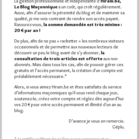
La gestion professionnelle et indépendante d’
Hiram.be,
1 864
Le Blog Maçonnique
a un coût, qui croît régulièrement.
Hier vendredi 7 août 2026, Hiram.be a reçu
Aussi, afin d’assurer la pérennité du blog et de maintenir sa
visites
3 133 pages
et
ont été lues (Source :
qualité, je me vois contraint de rendre son accès payant.
Pirsch.io)
Rassurez-vous,
la somme demandée est très minime :
Plus d’informations
20 € par an !
De plus, afin de ne pas « racketter » les nombreux visiteurs
Quels sont les articles les plus lus du blog ?
occasionnels et de permettre aux nouveaux lecteurs de
découvrir un peu le blog avant de s’y abonner,
la
consultation de trois articles est offerte
aux non
abonnés. Mais dans tous les cas, afin de pouvoir gérer ces
gratuits et l’accès permanent, la création d'un compte est
préalablement nécessaire.*
Alors, si vous aimez Hiram.be et êtes satisfaits du service
Abonnement aux Newsletters - RSS
d’informations maçonniques qu'il vous rend chaque jour,
soutenez-le, créez votre compte et réglez dès aujourd’hui
vos 20 € pour votre accès permanent et illimité d'un an au
blog.
D’avance je vous en remercie.
Géplu.