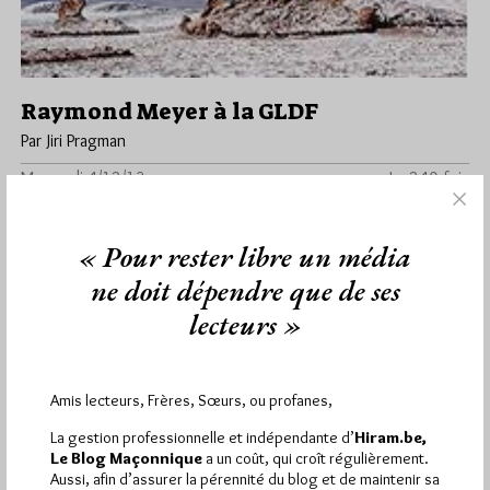
Raymond Meyer à la GLDF
Par Jiri Pragman
Mercredi 4/12/13
Lu 240 fois
Raymond Meyer expose ses photographies sur la Patagonie et
le désert d'Atacama à la crypte du Cercle Ecossais en l'Hôtel…
« Pour rester libre un média
ne doit dépendre que de ses
Dans
Manifestations
0 commentaire
lecteurs »
Amis lecteurs, Frères, Sœurs, ou profanes,
1 441
Hier mercredi 5 août 2026, Hiram.be a reçu
visites
2 502 pages
et
ont été lues (Source :
La gestion professionnelle et indépendante d’
Hiram.be,
Pirsch.io)
Le Blog Maçonnique
a un coût, qui croît régulièrement.
Aussi, afin d’assurer la pérennité du blog et de maintenir sa
Plus d’informations