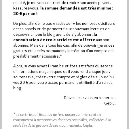
qualité, je me vois contraint de rendre son accès payant.
Rassurez-vous,
la somme demandée est très minime :
Quels sont les articles les plus lus du blog ?
20 € par an !
De plus, afin de ne pas « racketter » les nombreux visiteurs
occasionnels et de permettre aux nouveaux lecteurs de
découvrir un peu le blog avant de s’y abonner,
la
consultation de trois articles est offerte
aux non
abonnés. Mais dans tous les cas, afin de pouvoir gérer ces
gratuits et l’accès permanent, la création d'un compte est
Abonnement aux Newsletters - RSS
préalablement nécessaire.*
Alors, si vous aimez Hiram.be et êtes satisfaits du service
d’informations maçonniques qu'il vous rend chaque jour,
soutenez-le, créez votre compte et réglez dès aujourd’hui
vos 20 € pour votre accès permanent et illimité d'un an au
blog.
D’avance je vous en remercie.
Géplu.
* Je certifie qu’Hiram.be ne fera aucun commerce et ne
transmettra à personne les données recueillies, collectées à la
seule fin de la gestion de ses abonnements.
Géplu.