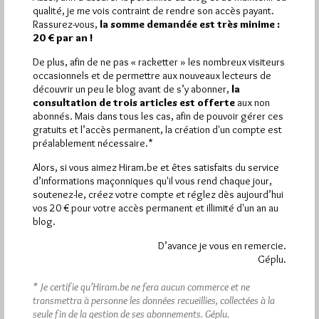
Plus d’informations
qualité, je me vois contraint de rendre son accès payant.
Rassurez-vous,
la somme demandée est très minime :
20 € par an !
Quels sont les articles les plus lus du blog ?
De plus, afin de ne pas « racketter » les nombreux visiteurs
occasionnels et de permettre aux nouveaux lecteurs de
découvrir un peu le blog avant de s’y abonner,
la
consultation de trois articles est offerte
aux non
abonnés. Mais dans tous les cas, afin de pouvoir gérer ces
gratuits et l’accès permanent, la création d'un compte est
préalablement nécessaire.*
Abonnement aux Newsletters - RSS
Alors, si vous aimez Hiram.be et êtes satisfaits du service
d’informations maçonniques qu'il vous rend chaque jour,
soutenez-le, créez votre compte et réglez dès aujourd’hui
vos 20 € pour votre accès permanent et illimité d'un an au
blog.
D’avance je vous en remercie.
Géplu.
* Je certifie qu’Hiram.be ne fera aucun commerce et ne
transmettra à personne les données recueillies, collectées à la
seule fin de la gestion de ses abonnements.
Géplu.