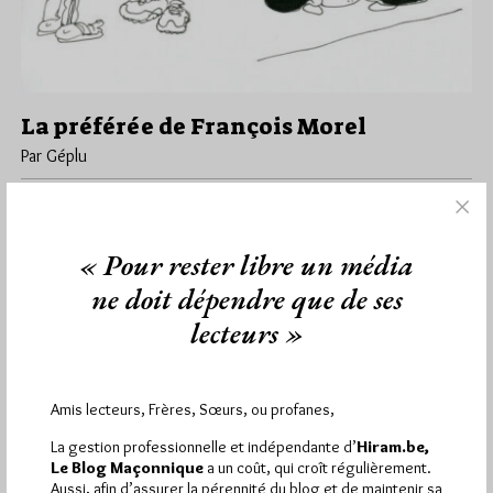
La préférée de François Morel
Par Géplu
Lundi 20/05/24
Lu 733 fois
La semaine dernière, un commentaire (n°2, de Manon) sous le
dessin de François Morel consacré à Moïse et aux Tables…
« Pour rester libre un média
ne doit dépendre que de ses
Dans
Humour
2 commentaires
lecteurs »
Amis lecteurs, Frères, Sœurs, ou profanes,
1 441
Hier mercredi 5 août 2026, Hiram.be a reçu
visites
2 502 pages
et
ont été lues (Source :
La gestion professionnelle et indépendante d’
Hiram.be,
Pirsch.io)
Le Blog Maçonnique
a un coût, qui croît régulièrement.
Aussi, afin d’assurer la pérennité du blog et de maintenir sa