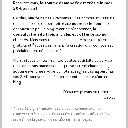
Quels sont les articles les plus lus du blog ?
Rassurez-vous,
la somme demandée est très minime :
20 € par an !
De plus, afin de ne pas « racketter » les nombreux visiteurs
occasionnels et de permettre aux nouveaux lecteurs de
découvrir un peu le blog avant de s’y abonner,
la
consultation de trois articles est offerte
aux non
abonnés. Mais dans tous les cas, afin de pouvoir gérer ces
Abonnement aux Newsletters - RSS
gratuits et l’accès permanent, la création d'un compte est
préalablement nécessaire.*
Alors, si vous aimez Hiram.be et êtes satisfaits du service
d’informations maçonniques qu'il vous rend chaque jour,
soutenez-le, créez votre compte et réglez dès aujourd’hui
vos 20 € pour votre accès permanent et illimité d'un an au
blog.
D’avance je vous en remercie.
Géplu.
* Je certifie qu’Hiram.be ne fera aucun commerce et ne
transmettra à personne les données recueillies, collectées à la
seule fin de la gestion de ses abonnements.
Géplu.