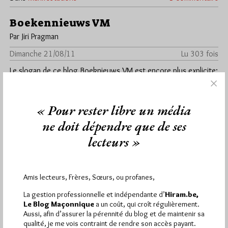
Boekennieuws VM
Par Jiri Pragman
Dimanche 21/08/11
Lu 303 fois
Le slogan de ce blog Boeknieuws VM est encore plus explicite:
Berichtgeving ivm literatuur, onderzoek en bronnen over
vrijmetselarij. Il…
« Pour rester libre un média
Dans
Maçonniques
0 commentaire
ne doit dépendre que de ses
lecteurs »
1 864
Hier vendredi 7 août 2026, Hiram.be a reçu
Amis lecteurs, Frères, Sœurs, ou profanes,
visites
3 133 pages
et
ont été lues (Source :
Pirsch.io)
La gestion professionnelle et indépendante d’
Hiram.be,
Le Blog Maçonnique
a un coût, qui croît régulièrement.
Plus d’informations
Aussi, afin d’assurer la pérennité du blog et de maintenir sa
qualité, je me vois contraint de rendre son accès payant.