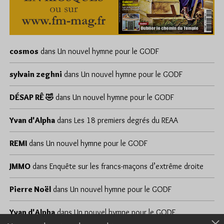
cosmos
dans
Un nouvel hymne pour le GODF
sylvain zeghni
dans
Un nouvel hymne pour le GODF
DÉSAP RÊ 🤣
dans
Un nouvel hymne pour le GODF
Yvan d'Alpha
dans
Les 18 premiers degrés du REAA
REMI
dans
Un nouvel hymne pour le GODF
JMMO
dans
Enquête sur les francs-maçons d’extrême droite
Pierre Noël
dans
Un nouvel hymne pour le GODF
Yvan d'Alpha
dans
Un nouvel hymne pour le GODF