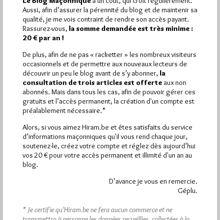
visites
2 502 pages
Le Blog Maçonnique
a un coût, qui croît régulièrement.
et
ont été lues (Source :
Aussi, afin d’assurer la pérennité du blog et de maintenir sa
Pirsch.io)
qualité, je me vois contraint de rendre son accès payant.
Plus d’informations
Rassurez-vous,
la somme demandée est très minime :
20 € par an !
Quels sont les articles les plus lus du blog ?
De plus, afin de ne pas « racketter » les nombreux visiteurs
occasionnels et de permettre aux nouveaux lecteurs de
découvrir un peu le blog avant de s’y abonner,
la
consultation de trois articles est offerte
aux non
abonnés. Mais dans tous les cas, afin de pouvoir gérer ces
gratuits et l’accès permanent, la création d'un compte est
préalablement nécessaire.*
Abonnement aux Newsletters - RSS
Alors, si vous aimez Hiram.be et êtes satisfaits du service
d’informations maçonniques qu'il vous rend chaque jour,
soutenez-le, créez votre compte et réglez dès aujourd’hui
vos 20 € pour votre accès permanent et illimité d'un an au
blog.
D’avance je vous en remercie.
Géplu.
* Je certifie qu’Hiram.be ne fera aucun commerce et ne
transmettra à personne les données recueillies, collectées à la