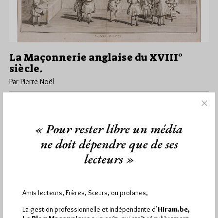
La Maçonnerie anglaise du XVIII°
siècle.
Par Pierre Noël
Lundi 8/04/19
Lu 4725 fois
. La Maçonnerie anglaise du XVIII° siècle. Elle a été récemment
analysée avec finesse par Trevor Stewart (Prestonian lecture,
« Pour rester libre un média
2004)…
ne doit dépendre que de ses
lecteurs »
Dans
Contributions
44 commentaires
Amis lecteurs, Frères, Sœurs, ou profanes,
1 441
Hier mercredi 5 août 2026, Hiram.be a reçu
La gestion professionnelle et indépendante d’
Hiram.be,