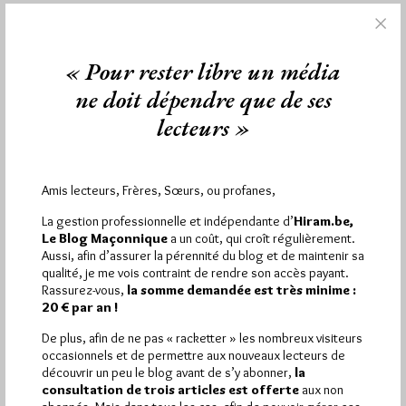
« Pour rester libre un média
1 672 visites
Hier jeudi 6 août 2026, Hiram.be a reçu
et
2 608 pages
ont été lues (Source : Pirsch.io)
ne doit dépendre que de ses
Plus d’informations
lecteurs »
Quels sont les articles les plus lus du blog ?
Amis lecteurs, Frères, Sœurs, ou profanes,
La gestion professionnelle et indépendante d’
Hiram.be,
Le Blog Maçonnique
a un coût, qui croît régulièrement.
Aussi, afin d’assurer la pérennité du blog et de maintenir sa
qualité, je me vois contraint de rendre son accès payant.
Rassurez-vous,
la somme demandée est très minime :
Abonnement aux Newsletters - RSS
20 € par an !
De plus, afin de ne pas « racketter » les nombreux visiteurs
occasionnels et de permettre aux nouveaux lecteurs de
découvrir un peu le blog avant de s’y abonner,
la
consultation de trois articles est offerte
aux non