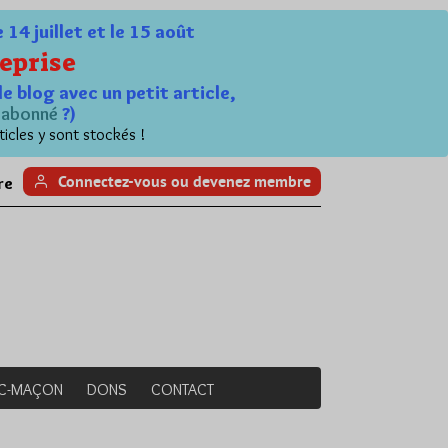
4 juillet et le 15 août
eprise
le blog avec un petit article,
n
abonné
?)
ticles y sont stockés !
Connectez-vous ou devenez membre
re
NC-MAÇON
DONS
CONTACT