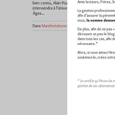
Amis lecteurs, Frères, 
bien connu, Alain Pozarnik
interviendra à l'Université Inter-
La gestion professionne
Âges…
afin d’assurer la pérenn
vous,
la somme demand
Dans
Manifestations
2 commentaires
De plus, afin de ne pas 
découvrir un peu le blog
dans tous les cas, afin 
nécessaire.*
Alors, si vous aimez Hir
soutenez-le, créez votre
* Je certifie qu’Hiram.be 
gestion de ses abonnemen