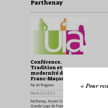
Parthenay
Conférence.
Tradition et
modernité de la
Franc-Maçonnerie
« Pour rest
Par Jiri Pragman
Mardi 31/12/13
Lu 516 fois
Parthenay. Ancien Grand Maître de la
Grande Loge de France et auteur