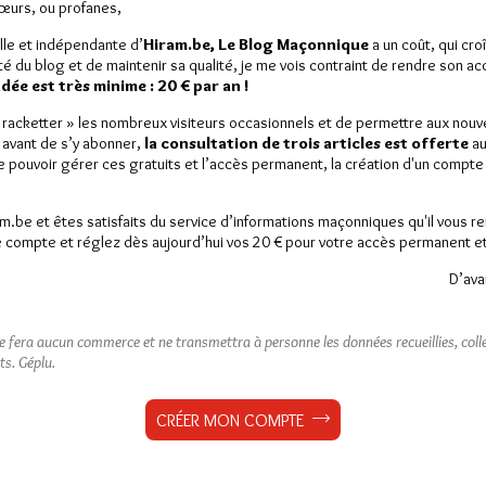
Sœurs, ou profanes,
lle et indépendante d’
Hiram.be, Le Blog Maçonnique
a un coût, qui cro
ité du blog et de maintenir sa qualité, je me vois contraint de rendre son a
ée est très minime : 20 € par an !
« racketter » les nombreux visiteurs occasionnels et de permettre aux nou
 avant de s’y abonner,
la consultation de trois articles est offerte
au
de pouvoir gérer ces gratuits et l’accès permanent, la création d'un compt
am.be et êtes satisfaits du service d’informations maçonniques qu'il vous r
 compte et réglez dès aujourd’hui vos 20 € pour votre accès permanent et i
D’ava
ne fera aucun commerce et ne transmettra à personne les données recueillies, collec
ts.
Géplu.
CRÉER MON COMPTE