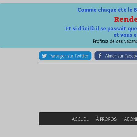
Comme chaque été le Bl
Rende
Et si d'ici là il se passait 
et vous e
Profitez de ces vacanc
Partager sur Twitter
Aimer sur Face
ACCUEIL
À PROPOS
ABON