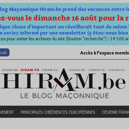
og Maçonnique Hiram.be prend des vacances entre le 1
z-vous le dimanche 16 août pour la r
quelque chose d'important on réveillerait tout de même 
n seriez informé par une newsletter (y êtes-vous bie
es pour visiter les archives du site (bouton "recherche") : 14 500 ar
book
Accès à l’espace memb
NEMENT
PRINCIPALES OBÉDIENCES EUROPÉENNES
DEVENIR FRA