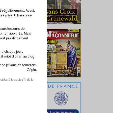
ît régulièrement. Aussi,
ccès payant. Rassurez-
veaux lecteurs de
x non abonnés. Mais
e est préalablement
end chaque jour,
llimité d'un an au blog.
nce je vous en remercie.
Géplu.
tées à la seule fin de la