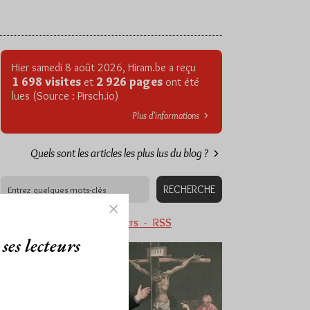
Hier samedi 8 août 2026, Hiram.be a reçu
1 698 visites
2 926 pages
et
ont été
lues (Source : Pirsch.io)
Plus d’informations
Quels sont les articles les plus lus du blog ?
Abonnement aux Newsletters - RSS
ses lecteurs