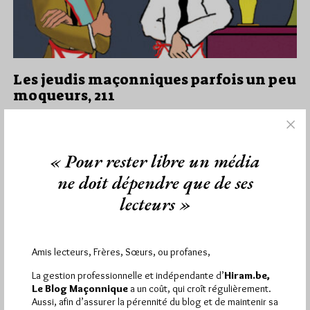
Les jeudis maçonniques parfois un peu
moqueurs, 211
Par jissey
Jeudi 4/07/24
Lu 838 fois
« Pour rester libre un média
On consulte peut-être un peu trop facilement les Psy...
ne doit dépendre que de ses
Dans
Humour
3 commentaires
lecteurs »
Amis lecteurs, Frères, Sœurs, ou profanes,
1 698 visites
Hier samedi 8 août 2026, Hiram.be a reçu
La gestion professionnelle et indépendante d’
Hiram.be,
2 926 pages
et
ont été lues (Source : Pirsch.io)
Le Blog Maçonnique
a un coût, qui croît régulièrement.
Aussi, afin d’assurer la pérennité du blog et de maintenir sa
Plus d’informations