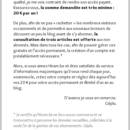
qualité, je me vois contraint de rendre son accès payant.
Rassurez-vous,
la somme demandée est très minime :
Quels sont les articles les plus lus du blog ?
20 € par an !
De plus, afin de ne pas « racketter » les nombreux visiteurs
occasionnels et de permettre aux nouveaux lecteurs de
découvrir un peu le blog avant de s’y abonner,
la
consultation de trois articles est offerte
aux non
abonnés. Mais dans tous les cas, afin de pouvoir gérer ces
gratuits et l’accès permanent, la création d'un compte est
Abonnement aux Newsletters - RSS
préalablement nécessaire.*
Alors, si vous aimez Hiram.be et êtes satisfaits du service
d’informations maçonniques qu'il vous rend chaque jour,
soutenez-le, créez votre compte et réglez dès aujourd’hui
vos 20 € pour votre accès permanent et illimité d'un an au
blog.
D’avance je vous en remercie.
Géplu.
* Je certifie qu’Hiram.be ne fera aucun commerce et ne
transmettra à personne les données recueillies, collectées à la
seule fin de la gestion de ses abonnements.
Géplu.