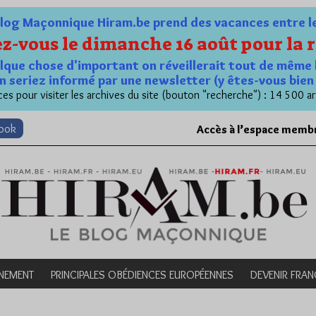
og Maçonnique Hiram.be prend des vacances entre le 1
z-vous le dimanche 16 août pour la r
quelque chose d'important on réveillerait tout de même 
n seriez informé par une newsletter (y êtes-vous bie
es pour visiter les archives du site (bouton "recherche") : 14 500 ar
book
Accès à l’espace memb
NEMENT
PRINCIPALES OBÉDIENCES EUROPÉENNES
DEVENIR FRA