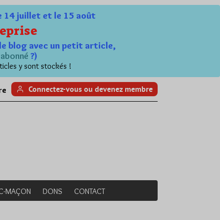
4 juillet et le 15 août
eprise
le blog avec un petit article,
n
abonné
?)
ticles y sont stockés !
Connectez-vous ou devenez membre
re
NC-MAÇON
DONS
CONTACT