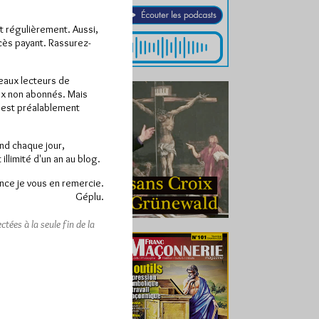
ît régulièrement. Aussi,
ccès payant. Rassurez-
veaux lecteurs de
x non abonnés. Mais
e est préalablement
end chaque jour,
llimité d'un an au blog.
nce je vous en remercie.
Géplu.
tées à la seule fin de la