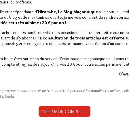
Sœurs, ou profanes,
lle et indépendante d’
Hiram.be, Le Blog Maçonnique
a un coût, qui cro
ité du blog et de maintenir sa qualité, je me vois contraint de rendre son a
ée est très minime : 20 € par an !
« racketter » les nombreux visiteurs occasionnels et de permettre aux nou
 avant de s’y abonner,
la consultation de trois articles est offerte
au
de pouvoir gérer ces gratuits et l’accès permanent, la création d'un compt
am.be et êtes satisfaits du service d’informations maçonniques qu'il vous r
 compte et réglez dès aujourd’hui vos 20 € pour votre accès permanent et i
D’ava
ne fera aucun commerce et ne transmettra à personne les données recueillies, collec
ts.
Géplu.
CRÉER MON COMPTE