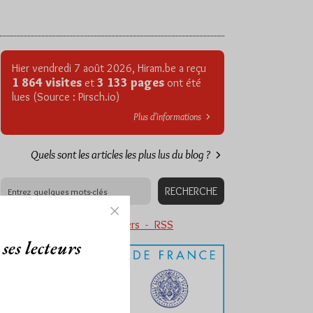
Hier vendredi 7 août 2026, Hiram.be a reçu
1 864 visites
3 133 pages
et
ont été
lues (Source : Pirsch.io)
Plus d’informations
Quels sont les articles les plus lus du blog ?
Abonnement aux Newsletters - RSS
ses lecteurs