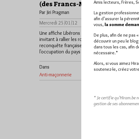
Amis lecteurs, Frères, 
(des Francs-Maçons)!
Par Jiri Pragman
La gestion professionne
afin d’assurer la pérenn
Mercredi 25/01/12
Lu 349 fois
vous,
la somme demand
Une affiche Libérons la France!
De plus, afin de ne pas 
invitant à rallier les royalistes pour la
découvrir un peu le blog
reconquête française, dénonçant
dans tous les cas, afin 
l'occupation du pays par un…
nécessaire.*
Alors, si vous aimez Hir
Dans
5
soutenez-le, créez votre
Anti-maçonnerie
commentaires
* Je certifie qu’Hiram.be 
gestion de ses abonnemen