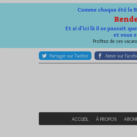
Comme chaque été le Bl
Rende
Et si d'ici là il se passait 
et vous e
Profitez de ces vacanc
Partager sur Twitter
Aimer sur Face
ACCUEIL
À PROPOS
ABON