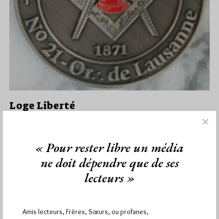
Loge Liberté
Par Jiri Pragman
Jeudi 3/03/11
Lu 285 fois
« Pour rester libre un média
Plusieurs Loges portent le titre distinctif de Liberté. Cette Loge
ne doit dépendre que de ses
Liberté n°21 (www.logeliberte.ch) est membre de la Grande
Loge Suisse…
lecteurs »
Dans
Loges
1 commentaire
Amis lecteurs, Frères, Sœurs, ou profanes,