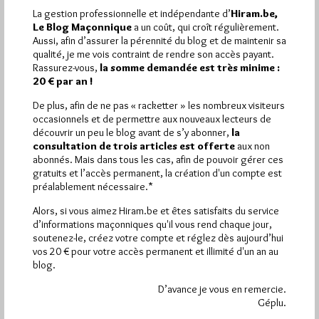
La gestion professionnelle et indépendante d’
Hiram.be,
Le Blog Maçonnique
a un coût, qui croît régulièrement.
1 441
Hier mercredi 5 août 2026, Hiram.be a reçu
Aussi, afin d’assurer la pérennité du blog et de maintenir sa
visites
2 502 pages
qualité, je me vois contraint de rendre son accès payant.
et
ont été lues (Source :
Rassurez-vous,
la somme demandée est très minime :
Pirsch.io)
20 € par an !
Plus d’informations
De plus, afin de ne pas « racketter » les nombreux visiteurs
occasionnels et de permettre aux nouveaux lecteurs de
Quels sont les articles les plus lus du blog ?
découvrir un peu le blog avant de s’y abonner,
la
consultation de trois articles est offerte
aux non
abonnés. Mais dans tous les cas, afin de pouvoir gérer ces
gratuits et l’accès permanent, la création d'un compte est
préalablement nécessaire.*
Alors, si vous aimez Hiram.be et êtes satisfaits du service
d’informations maçonniques qu'il vous rend chaque jour,
Abonnement aux Newsletters - RSS
soutenez-le, créez votre compte et réglez dès aujourd’hui
vos 20 € pour votre accès permanent et illimité d'un an au
blog.
D’avance je vous en remercie.
Géplu.