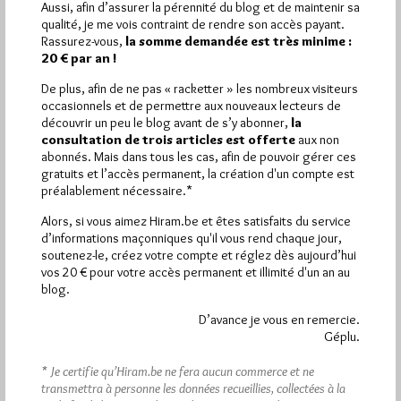
Aussi, afin d’assurer la pérennité du blog et de maintenir sa
qualité, je me vois contraint de rendre son accès payant.
Plus d’informations
Rassurez-vous,
la somme demandée est très minime :
20 € par an !
Quels sont les articles les plus lus du blog ?
De plus, afin de ne pas « racketter » les nombreux visiteurs
occasionnels et de permettre aux nouveaux lecteurs de
découvrir un peu le blog avant de s’y abonner,
la
consultation de trois articles est offerte
aux non
abonnés. Mais dans tous les cas, afin de pouvoir gérer ces
gratuits et l’accès permanent, la création d'un compte est
préalablement nécessaire.*
Abonnement aux Newsletters - RSS
Alors, si vous aimez Hiram.be et êtes satisfaits du service
d’informations maçonniques qu'il vous rend chaque jour,
soutenez-le, créez votre compte et réglez dès aujourd’hui
vos 20 € pour votre accès permanent et illimité d'un an au
blog.
D’avance je vous en remercie.
Géplu.
* Je certifie qu’Hiram.be ne fera aucun commerce et ne
transmettra à personne les données recueillies, collectées à la