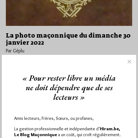
La photo maçonnique du dimanche 30
janvier 2022
Par Géplu
Dimanche 30/01/22
Lu 2566 fois
C'est Pierre Mollier qui nous propose sur son site "Rassembler
« Pour rester libre un média
ce qui est épars" ce "Super ex-Libris" maçonnique du XVIIIe…
ne doit dépendre que de ses
Dans
Photos
1 commentaire
lecteurs »
Amis lecteurs, Frères, Sœurs, ou profanes,
1 864
Hier vendredi 7 août 2026, Hiram.be a reçu
La gestion professionnelle et indépendante d’
Hiram.be,
visites
3 133 pages
et
ont été lues (Source :
Le Blog Maçonnique
a un coût, qui croît régulièrement.
Pirsch.io)