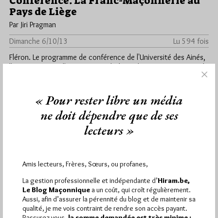
Conférence. La Franc-Maçonnerie au
Pays de Liège
Par Jiri Pragman
Dimanche 6/10/13
Lu 594 fois
Fléron. Le programme de conférence de l'Université des Ainés,
l'UDA associée à l'Université Catholique de Louvain, comprend
une conférence sur…
« Pour rester libre un média
Dans
Manifestations
0 commentaire
ne doit dépendre que de ses
lecteurs »
1 441
Hier mercredi 5 août 2026, Hiram.be a reçu
visites
2 502 pages
et
ont été lues (Source :
Amis lecteurs, Frères, Sœurs, ou profanes,
Pirsch.io)
La gestion professionnelle et indépendante d’
Hiram.be,
Plus d’informations
Le Blog Maçonnique
a un coût, qui croît régulièrement.
Aussi, afin d’assurer la pérennité du blog et de maintenir sa
qualité, je me vois contraint de rendre son accès payant.
Quels sont les articles les plus lus du blog ?
Rassurez-vous,
la somme demandée est très minime :