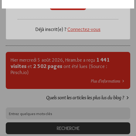
VOUS INSCRIRE
Déjà inscrit(e) ?
Connectez-vous
1 441
Hier mercredi 5 août 2026, Hiram.be a reçu
visites
2 502 pages
et
ont été lues (Source :
Pirsch.io)
Plus d’informations
Quels sont les articles les plus lus du blog ?