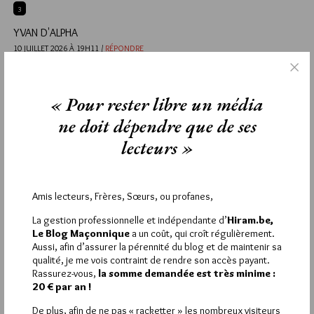
3
YVAN D'ALPHA
10 JUILLET 2026 À 19H11 /
RÉPONDRE
Je visite autant que possible des loges du DH de mon secteur.
J’y connais des frères et des sœurs formidables très attachés à
leurs loges mères respectives au demeurant bien
« Pour rester libre un média
sympathiques. J’ai néanmoins pu entendre ça et là que la
ne doit dépendre que de ses
prégnance des ateliers dits supérieurs peut être parfois
contraignante et provoque quelques départs. En outre, on
lecteurs »
peut voir aussi un certain attrait du Grand Orient comme
obédience historique et communicante qui entraîne également
quelques départs du DH. Curieux hasard, j’ai d’ailleurs été
contacté aujourd’hui par un frère du DH qui souhaite rejoindre
Amis lecteurs, Frères, Sœurs, ou profanes,
mon atelier.
La gestion professionnelle et indépendante d’
Hiram.be,
Le Blog Maçonnique
a un coût, qui croît régulièrement.
2
Aussi, afin d’assurer la pérennité du blog et de maintenir sa
qualité, je me vois contraint de rendre son accès payant.
MINERVE
Rassurez-vous,
la somme demandée est très minime :
10 JUILLET 2026 À 11H34 /
RÉPONDRE
20 € par an !
Merci à Maurice Leduc pour ces propos clairs et transparents
De plus, afin de ne pas « racketter » les nombreux visiteurs
sur le bilan de sa première année et pour les beaux et