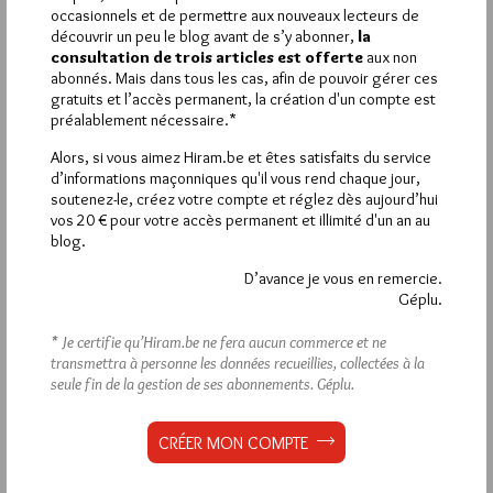
occasionnels et de permettre aux nouveaux lecteurs de
nécessaires projets qu il porte et les priorités qu il a fixées .
découvrir un peu le blog avant de s’y abonner,
la
Tous mes vœux de réussite pour cette deuxième année .
consultation de trois articles est offerte
aux non
abonnés. Mais dans tous les cas, afin de pouvoir gérer ces
1
gratuits et l’accès permanent, la création d'un compte est
préalablement nécessaire.*
DANIÈLE COUSIN-CHAMOIN
9 JUILLET 2026 À 8H03 /
RÉPONDRE
Alors, si vous aimez Hiram.be et êtes satisfaits du service
d’informations maçonniques qu'il vous rend chaque jour,
Merci MTCF GMN Maurice pour le travail accompli déjà depuis
soutenez-le, créez votre compte et réglez dès aujourd’hui
un an et pour cette prospective pour les années à venir.
vos 20 € pour votre accès permanent et illimité d'un an au
Chacune et chacun trouve sa place dans ce grand chantier.
blog.
D’avance je vous en remercie.
Géplu.
La rédaction de commentaires est
* Je certifie qu’Hiram.be ne fera aucun commerce et ne
transmettra à personne les données recueillies, collectées à la
réservée aux abonnés.
seule fin de la gestion de ses abonnements.
Géplu.
Si vous souhaitez rédiger des
CRÉER MON COMPTE
commentaires, vous devez :