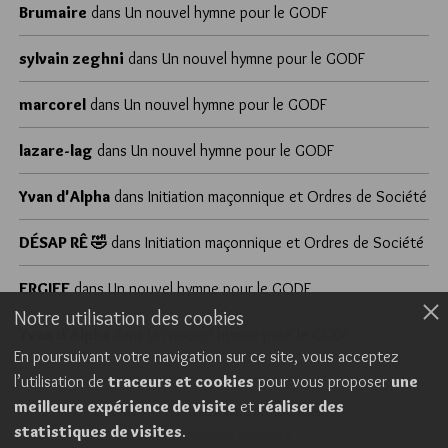
Brumaire
dans
Un nouvel hymne pour le GODF
sylvain zeghni
dans
Un nouvel hymne pour le GODF
marcorel
dans
Un nouvel hymne pour le GODF
lazare-lag
dans
Un nouvel hymne pour le GODF
Yvan d'Alpha
dans
Initiation maçonnique et Ordres de Société
DÉSAP RÊ 🤣
dans
Initiation maçonnique et Ordres de Société
ERGIEF
dans
Un nouvel hymne pour le GODF
Notre utilisation des cookies
Yvan d'Alpha
dans
Un nouvel hymne pour le GODF
En poursuivant votre navigation sur ce site, vous acceptez
l’utilisation de
traceurs et cookies
pour vous proposer
une
meilleure expérience de visite
et
réaliser des
Cookies
Politique de confidentialité
statistiques de visites
.
Consentement explicite