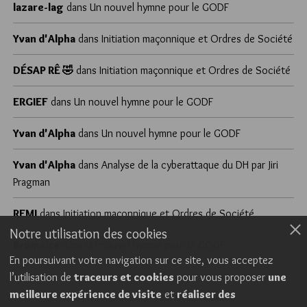
lazare-lag
dans
Un nouvel hymne pour le GODF
Yvan d'Alpha
dans
Initiation maçonnique et Ordres de Société
DÉSAP RÊ 🤣
dans
Initiation maçonnique et Ordres de Société
ERGIEF
dans
Un nouvel hymne pour le GODF
Yvan d'Alpha
dans
Un nouvel hymne pour le GODF
Yvan d'Alpha
dans
Analyse de la cyberattaque du DH par Jiri
Pragman
REMI
dans
Initiation maçonnique et Ordres de Société
Notre utilisation des cookies
Brumaire
dans
Un nouvel hymne pour le GODF
En poursuivant votre navigation sur ce site, vous acceptez
l’utilisation de
traceurs et cookies
pour vous proposer
une
meilleure expérience de visite
et
réaliser des
Cookies
Politique de confidentialité