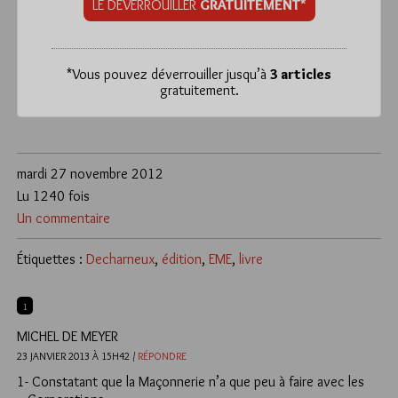
LE DÉVERROUILLER
GRATUITEMENT*
*
Vous pouvez déverrouiller jusqu’à
3 articles
gratuitement.
mardi 27 novembre 2012
Lu 1240 fois
Un commentaire
Étiquettes :
Decharneux
,
édition
,
EME
,
livre
1
MICHEL DE MEYER
23 JANVIER 2013 À 15H42 /
RÉPONDRE
1- Constatant que la Maçonnerie n’a que peu à faire avec les