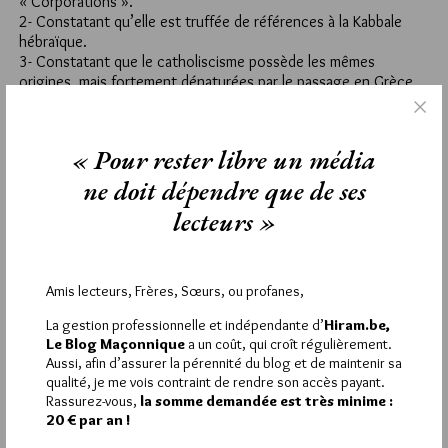
« Corporations ».
2- Constatant qu’elle est truffée de références à la Kabbale
hébraïque.
3- Constatant que le catholiscisme possède les mêmes
origines, mais fortement dénaturées par le passage en Grèce,
puis par la prise du trône de l’empereur ( cet ennemi ), les
relations apaisées passeraient par le retour en force aux
origines de chacun des protagonistes. Les grades divers du
« Pour rester libre un média
système « 33 » seraient plus compréhensibles et logiques en
étant traduits en Kabbale. J’ai écrit plusieus textes à ce sujet.
ne doit dépendre que de ses
Baudouin sait où me trouver.
lecteurs »
Amis lecteurs, Frères, Sœurs, ou profanes,
La rédaction de commentaires est
La gestion professionnelle et indépendante d’
Hiram.be,
réservée aux abonnés.
Le Blog Maçonnique
a un coût, qui croît régulièrement.
Aussi, afin d’assurer la pérennité du blog et de maintenir sa
Si vous souhaitez rédiger des
qualité, je me vois contraint de rendre son accès payant.
Rassurez-vous,
la somme demandée est très minime :
commentaires, vous devez :
20 € par an !