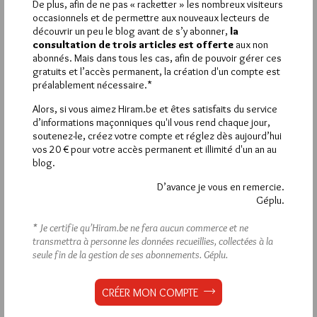
De plus, afin de ne pas « racketter » les nombreux visiteurs
VOUS INSCRIRE
occasionnels et de permettre aux nouveaux lecteurs de
découvrir un peu le blog avant de s’y abonner,
la
consultation de trois articles est offerte
aux non
abonnés. Mais dans tous les cas, afin de pouvoir gérer ces
Déjà inscrit(e) ?
Connectez-vous
gratuits et l’accès permanent, la création d'un compte est
préalablement nécessaire.*
Alors, si vous aimez Hiram.be et êtes satisfaits du service
d’informations maçonniques qu'il vous rend chaque jour,
soutenez-le, créez votre compte et réglez dès aujourd’hui
1 824
Hier mercredi 5 août 2026, Hiram.be a reçu
vos 20 € pour votre accès permanent et illimité d'un an au
visites
3 322 pages
et
ont été lues (Source :
blog.
Pirsch.io)
D’avance je vous en remercie.
Plus d’informations
Géplu.
Quels sont les articles les plus lus du blog ?
* Je certifie qu’Hiram.be ne fera aucun commerce et ne
transmettra à personne les données recueillies, collectées à la
seule fin de la gestion de ses abonnements.
Géplu.
CRÉER MON COMPTE