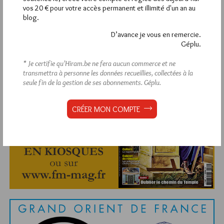
vos 20 € pour votre accès permanent et illimité d'un an au
blog.
D’avance je vous en remercie.
Géplu.
Abonnement aux Newsletters - RSS
* Je certifie qu’Hiram.be ne fera aucun commerce et ne
transmettra à personne les données recueillies, collectées à la
seule fin de la gestion de ses abonnements.
Géplu.
CRÉER MON COMPTE