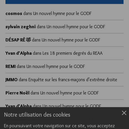
cosmos
dans
Un nouvel hymne pour le GODF
sylvain zeghni
dans
Un nouvel hymne pour le GODF
DÉSAP RÊ 🤣
dans
Un nouvel hymne pour le GODF
Yvan d'Alpha
dans
Les 18 premiers degrés du REAA
REMI
dans
Un nouvel hymne pour le GODF
JMMO
dans
Enquête sur les francs-maçons d’extrême droite
Pierre Noël
dans
Un nouvel hymne pour le GODF
Yvan d'Alpha
dans
Un nouvel hymne pour le GODF
Notre utilisation des cookies
Brumaire
dans
Un nouvel hymne pour le GODF
En poursuivant votre navigation sur ce site, vous acceptez