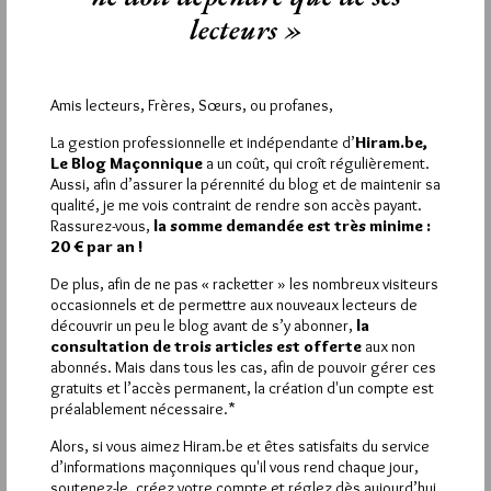
Si vous souhaitez rédiger des
lecteurs »
commentaires, vous devez :
VOUS INSCRIRE
Amis lecteurs, Frères, Sœurs, ou profanes,
La gestion professionnelle et indépendante d’
Hiram.be,
Le Blog Maçonnique
a un coût, qui croît régulièrement.
Aussi, afin d’assurer la pérennité du blog et de maintenir sa
Déjà inscrit(e) ?
Connectez-vous
qualité, je me vois contraint de rendre son accès payant.
Rassurez-vous,
la somme demandée est très minime :
20 € par an !
De plus, afin de ne pas « racketter » les nombreux visiteurs
1 864
Hier vendredi 7 août 2026, Hiram.be a reçu
occasionnels et de permettre aux nouveaux lecteurs de
visites
3 133 pages
découvrir un peu le blog avant de s’y abonner,
la
et
ont été lues (Source :
consultation de trois articles est offerte
aux non
Pirsch.io)
abonnés. Mais dans tous les cas, afin de pouvoir gérer ces
Plus d’informations
gratuits et l’accès permanent, la création d'un compte est
préalablement nécessaire.*
Quels sont les articles les plus lus du blog ?
Alors, si vous aimez Hiram.be et êtes satisfaits du service
d’informations maçonniques qu'il vous rend chaque jour,
soutenez-le, créez votre compte et réglez dès aujourd’hui