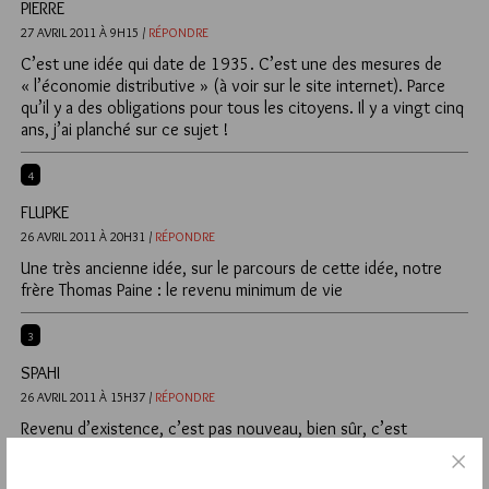
PIERRE
27 AVRIL 2011 À 9H15 /
RÉPONDRE
C’est une idée qui date de 1935. C’est une des mesures de
« l’économie distributive » (à voir sur le site internet). Parce
qu’il y a des obligations pour tous les citoyens. Il y a vingt cinq
ans, j’ai planché sur ce sujet !
4
FLUPKE
26 AVRIL 2011 À 20H31 /
RÉPONDRE
Une très ancienne idée, sur le parcours de cette idée, notre
frère Thomas Paine : le revenu minimum de vie
3
SPAHI
26 AVRIL 2011 À 15H37 /
RÉPONDRE
Revenu d’existence, c’est pas nouveau, bien sûr, c’est
politique et alors (m^me à droite.. certes avec des
contreparties citoyennes).