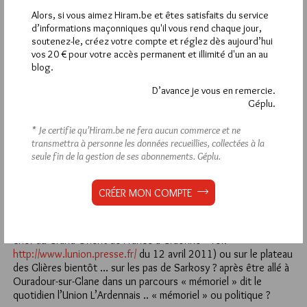
Alors, si vous aimez Hiram.be et êtes satisfaits du service
1
d’informations maçonniques qu'il vous rend chaque jour,
JB31
soutenez-le, créez votre compte et réglez dès aujourd’hui
vos 20 € pour votre accès permanent et illimité d'un an au
25 AVRIL 2011 À 11H43 /
RÉPONDRE
blog.
Oui c’est intéressant … cela faisait parti du programme du PS
lors des cantonales du mois dernier dans le (94) le Val de
D’avance je vous en remercie.
Marne … c’est une affaire de partis politiques (beaucoup en
Géplu.
parle depuis quelque temps) c’est à dire de ceux qui souhaitent
* Je certifie qu’Hiram.be ne fera aucun commerce et ne
accéder au pouvoir car c’est eux qui porteront la
transmettra à personne les données recueillies, collectées à la
responsabilité de leur propositions.
seule fin de la gestion de ses abonnements.
Géplu.
Le GODF la dedans ? une courroie de transmission d’une idée
connue mais en aucun cas en situation de responsabilité et
pour cause du respect des principes maçonniques.
CRÉER MON COMPTE
Alors ? qu’en déduire … un tropisme médiatique irrépressible
dans une confusion des genres ? comme à Craonne il y a
quelques jours (cf : « L’Union l’Ardennais » sous le titre « Le
chef du Grand Orient de France à Craonne » ref:
http://www.lunion.presse.fr/
du 12 avril 2011) ou sur le plateau
des Glières bientôt … sur les pas de Sarkosy ? après être allé à
Ouradour-sur-Glane dans un parcours « mémoriel » dit le
quotidien l’Union L’Ardennais .. « mémoriel » ou politique ?