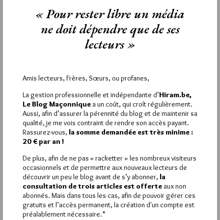
J’ai travaillé sur ce sujet, il y a entre 15 et 20 ans, j’étais pas le
« Pour rester libre un média
premier. Pour ce qui me concerne, c’est un bon souvenir et
une très belle tenue en Poitou Charentes.
ne doit dépendre que de ses
Avant même, j’avais milité pour le RMI comme porte parole d’un
lecteurs »
collectif en Lorraine après les expériences de Besançon et de
Rennes et avant qu’il ne se mette en place en 1988
officiellement voté par tous les députés sauf 3 contre et 24
abstentions)
Amis lecteurs, Frères, Sœurs, ou profanes,
J’étais FM et je n’étais la courroie de transmission de personne
si ce n’est d’associations même confessionnelles.
La gestion professionnelle et indépendante d’
Hiram.be,
Je suis content (et mécontent) que le GO doive encore en
Le Blog Maçonnique
a un coût, qui croît régulièrement.
parler car c’est une belle idée conforme avec notre
Aussi, afin d’assurer la pérennité du blog et de maintenir sa
Constitution et qui peut rassembler au delà des préférences
qualité, je me vois contraint de rendre son accès payant.
partisanes.
Rassurez-vous,
la somme demandée est très minime :
20 € par an !
2
De plus, afin de ne pas « racketter » les nombreux visiteurs
JB33
occasionnels et de permettre aux nouveaux lecteurs de
découvrir un peu le blog avant de s’y abonner,
la
26 AVRIL 2011 À 15H27 /
RÉPONDRE
consultation de trois articles est offerte
aux non
à la lecture de JB31 me vient une irrépressible envie de rire à
abonnés. Mais dans tous les cas, afin de pouvoir gérer ces
moins que ce ne soit de pleurer.
gratuits et l’accès permanent, la création d'un compte est
Un grand metteur en scène sans doute, mais toi que fais-tu?
préalablement nécessaire.*