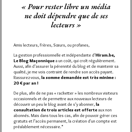
« Pour rester libre un média
31 OCTOBRE 2021 À 20H36 /
RÉPONDRE
Samedi , suite à la dernière plénière, j’ai remercié en direct
ne doit dépendre que de ses
Nabla pour son coup de crayon qui croque avec talent les
lecteurs »
moments remarquables d’un Convent. Le contact avec ce
Frère est à l’image de son coup de crayon … fraternel 🙂
2
Amis lecteurs, Frères, Sœurs, ou profanes,
MARIH
La gestion professionnelle et indépendante d’
Hiram.be,
31 OCTOBRE 2021 À 19H37 /
RÉPONDRE
Le Blog Maçonnique
a un coût, qui croît régulièrement.
Aussi, afin d’assurer la pérennité du blog et de maintenir sa
Et les chaises ! Qu’est-ce que vous en pensez des chaises ?
qualité, je me vois contraint de rendre son accès payant.
Dur, dur d’être au Convent ! Cependant, une belle organisation
Rassurez-vous,
la somme demandée est très minime :
!
20 € par an !
1
De plus, afin de ne pas « racketter » les nombreux visiteurs
occasionnels et de permettre aux nouveaux lecteurs de
BRUMAIRE
découvrir un peu le blog avant de s’y abonner,
la
31 OCTOBRE 2021 À 11H00 /
RÉPONDRE
consultation de trois articles est offerte
aux non
abonnés. Mais dans tous les cas, afin de pouvoir gérer ces
Tous les convents,- à condition de se passer en présentiel -ont
gratuits et l’accès permanent, la création d'un compte est
de larges similitudes!
préalablement nécessaire.*