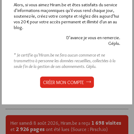
Alors, si vous aimez Hiram.be et êtes satisfaits du service
d’informations maçonniques qu'il vous rend chaque jour,
soutenez-le, créez votre compte et réglez dès aujourd’hui
vos 20 € pour votre accès permanent et illimité d'un an au
La rédaction de commentaires est
blog.
réservée aux abonnés.
D’avance je vous en remercie.
Si vous souhaitez rédiger des
Géplu.
commentaires, vous devez :
* Je certifie qu’Hiram.be ne fera aucun commerce et ne
transmettra à personne les données recueillies, collectées à la
seule fin de la gestion de ses abonnements.
Géplu.
VOUS INSCRIRE
CRÉER MON COMPTE
Déjà inscrit(e) ?
Connectez-vous
1 698 visites
Hier samedi 8 août 2026, Hiram.be a reçu
2 926 pages
et
ont été lues (Source : Pirsch.io)