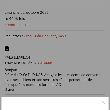
dimanche 31 octobre 2021
Lu 4408 fois
4 commentaires
Étiquettes :
Croquis du Convent
,
Nabla
4
YVES LEMAILLOT
1 NOVEMBRE 2021 À 5H50 /
RÉPONDRE
Bonjour
Frère du G:.O:.D:.F:.NABLA régale les présidents de convent
avec ses cahiers et son sens très sûr lui permettant de
“croquer”les moments forts de lAG
Bravo
3
PHIVAR