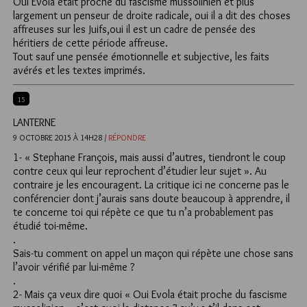
Oui Evola était proche du fascisme mussolinien et plus
largement un penseur de droite radicale, oui il a dit des choses
affreuses sur les Juifs,oui il est un cadre de pensée des
héritiers de cette période affreuse.
Tout sauf une pensée émotionnelle et subjective, les faits
avérés et les textes imprimés.
15
LANTERNE
9 OCTOBRE 2015 À 14H28 /
RÉPONDRE
1- « Stephane François, mais aussi d’autres, tiendront le coup
contre ceux qui leur reprochent d’étudier leur sujet ». Au
contraire je les encouragent. La critique ici ne concerne pas le
conférencier dont j’aurais sans doute beaucoup à apprendre, il
te concerne toi qui répète ce que tu n’a probablement pas
étudié toi-même.
.
Sais-tu comment on appel un maçon qui répète une chose sans
l’avoir vérifié par lui-même ?
.
2- Mais ça veux dire quoi « Oui Evola était proche du fascisme