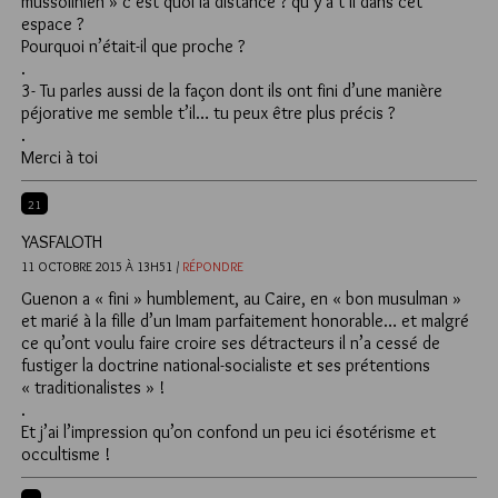
mussolinien » c’est quoi la distance ? qu’y a t’il dans cet
espace ?
Pourquoi n’était-il que proche ?
.
3- Tu parles aussi de la façon dont ils ont fini d’une manière
péjorative me semble t’il… tu peux être plus précis ?
.
Merci à toi
21
YASFALOTH
11 OCTOBRE 2015 À 13H51 /
RÉPONDRE
Guenon a « fini » humblement, au Caire, en « bon musulman »
et marié à la fille d’un Imam parfaitement honorable… et malgré
ce qu’ont voulu faire croire ses détracteurs il n’a cessé de
fustiger la doctrine national-socialiste et ses prétentions
« traditionalistes » !
.
Et j’ai l’impression qu’on confond un peu ici ésotérisme et
occultisme !