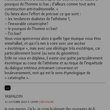
pourquoi de l’homme ici bas ; d’ailleurs comme tout autre
construction anti-traditionnelle. »
Ou faites alors l’effort de préciser ce que sont :
– les tendances dualistes de l’athéisme ?,
– l’inexorable catastrophe?
– le pourquoi de l’homme ici bas?
– l’ici bas?
Vous vous apercevrez alors à quelle type musique vous êtes
enmétallisé, et qui n’a rien à voire avec une ascèse
« ésotérique », mais avec une idéologie très exotérique, car
particulièrement borné (au sens du géomètre):
Enfin ne vous en déplaise, il existe une quête particulièrement
ésotérique au coeur de l’athéisme et au risque de l’inquiétude
du dialogue intérieur,entrainant conversion et
bouleversement, mot qui est le sens étymologique de
« catatrophe ».
22
YASFALOTH
11 OCTOBRE 2015 À 13H59 /
RÉPONDRE
Je suis maçon, j’ai lu, je crois la plupart des ouvrages de R.