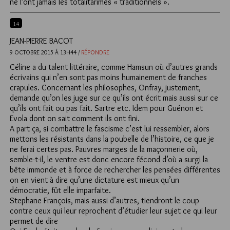
ne l’ont jamais les totalitarimes « traditionnels ».
14
JEAN-PIERRE BACOT
9 OCTOBRE 2015 À 13H44 /
RÉPONDRE
Céline a du talent littéraire, comme Hamsun où d’autres grands
écrivains qui n’en sont pas moins humainement de franches
crapules. Concernant les philosophes, Onfray, justement,
demande qu’on les juge sur ce qu’ils ont écrit mais aussi sur ce
qu’ils ont fait ou pas fait. Sartre etc. Idem pour Guénon et
Evola dont on sait comment ils ont fini.
A part ça, si combattre le fascisme c’est lui ressembler, alors
mettons les résistants dans la poubelle de l’histoire, ce que je
ne ferai certes pas. Pauvres marges de la maçonnerie où,
semble-t-il, le ventre est donc encore fécond d’où a surgi la
bête immonde et à force de rechercher les pensées différentes
on en vient à dire qu’une dictature est mieux qu’un
démocratie, fût elle imparfaite.
Stephane François, mais aussi d’autres, tiendront le coup
contre ceux qui leur reprochent d’étudier leur sujet ce qui leur
permet de dire