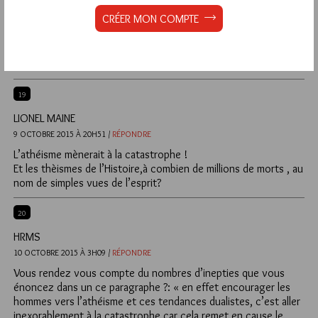
___
CRÉER MON COMPTE
Donc voyez-vous nous sommes loin des considérations
enfantines de quelques racistes et de cette simplification
ridicule « Evola n’aimait pas les Juifs ».
Cordialement.
19
LIONEL MAINE
9 OCTOBRE 2015 À 20H51 /
RÉPONDRE
L’athéisme mènerait à la catastrophe !
Et les thèismes de l’Histoire,à combien de millions de morts , au
nom de simples vues de l’esprit?
20
HRMS
10 OCTOBRE 2015 À 3H09 /
RÉPONDRE
Vous rendez vous compte du nombres d’inepties que vous
énoncez dans un ce paragraphe ?: « en effet encourager les
hommes vers l’athéisme et ces tendances dualistes, c’est aller
inexorablement à la catastrophe car cela remet en cause le