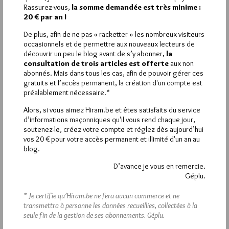
Rassurez-vous,
la somme demandée est très minime :
Bonjour,
20 € par an !
« Evola n’aimait pas les Juifs » certainement pas il critiquait
ceux qui sortaient et quittaient leur forme traditionnelle et la
De plus, afin de ne pas « racketter » les nombreux visiteurs
remplaçait par une idéologie profane, car la nature a horreur du
occasionnels et de permettre aux nouveaux lecteurs de
vide,
découvrir un peu le blog avant de s’y abonner,
la
___
consultation de trois articles est offerte
aux non
comme écrivait Guénon a ce propos, quand les hommes
abonnés. Mais dans tous les cas, afin de pouvoir gérer ces
quittent leur forme traditionnelle et embrace le profane comme
gratuits et l’accès permanent, la création d'un compte est
unique raison d’être, il ne reste plus que leurs mauvais aspects
préalablement nécessaire.*
; si chacun s’écoutait, il découvrirait que tout ceci est
Alors, si vous aimez Hiram.be et êtes satisfaits du service
parfaitement vrai et logique ;
d’informations maçonniques qu'il vous rend chaque jour,
___
soutenez-le, créez votre compte et réglez dès aujourd’hui
car toutes ces tendances qui poussent vers l’extérieure
vos 20 € pour votre accès permanent et illimité d'un an au
chacun d’entre nous les a ; et que chacun a des penchants
blog.
plus ou moins forts a ce détourner ou non suivant ses qualités
prédéterminées.
D’avance je vous en remercie.
___
Géplu.
Evola critiquait le sionisme comme étant une catastrophe, en
effet encourager les hommes vers l’athéisme et ces tendances
* Je certifie qu’Hiram.be ne fera aucun commerce et ne
dualistes, c’est aller inexorablement à la catastrophe car cela
transmettra à personne les données recueillies, collectées à la
remet en cause le pourquoi de l’homme ici bas ; d’ailleurs
seule fin de la gestion de ses abonnements.
Géplu.
comme tout autre construction anti-traditionnelle.