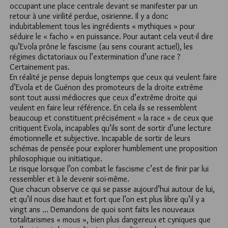
occupant une place centrale devant se manifester par un
retour à une virilité perdue, osirienne. Il y a donc
indubitablement tous les ingrédients « mythiques » pour
séduire le « facho » en puissance. Pour autant cela veut-il dire
qu’Evola prône le fascisme (au sens courant actuel), les
régimes dictatoriaux ou l’extermination d’une race ?
Certainement pas.
En réalité je pense depuis longtemps que ceux qui veulent faire
d’Evola et de Guénon des promoteurs de la droite extrême
sont tout aussi médiocres que ceux d’extrême droite qui
veulent en faire leur référence. En cela ils se ressemblent
beaucoup et constituent précisément « la race » de ceux que
critiquent Evola, incapables qu’ils sont de sortir d’une lecture
émotionnelle et subjective. Incapable de sortir de leurs
schémas de pensée pour explorer humblement une proposition
philosophique ou initiatique.
Le risque lorsque l’on combat le fascisme c’est de finir par lui
ressembler et à le devenir soi-même.
Que chacun observe ce qui se passe aujourd’hui autour de lui,
et qu’il nous dise haut et fort que l’on est plus libre qu’il y a
vingt ans … Demandons de quoi sont faits les nouveaux
totalitarismes « mous », bien plus dangereux et cyniques que