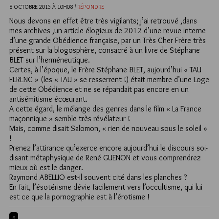
8 OCTOBRE 2015 À 10H08 /
RÉPONDRE
Nous devons en effet être très vigilants; j’ai retrouvé ,dans
mes archives ,un article élogieux de 2012 d’une revue interne
d’une grande Obédience française, par un Très Cher Frère très
présent sur la blogosphère, consacré à un livre de Stéphane
BLET sur l’herméneutique.
Certes, à l’époque, le Frère Stéphane BLET, aujourd’hui « TAU
FERENC » (les « TAU » se resserrent !) était membre d’une Loge
de cette Obédience et ne se répandait pas encore en un
antisémitisme écœurant.
A cette égard, le mélange des genres dans le film « La France
maçonnique » semble très révélateur !
Mais, comme disait Salomon, « rien de nouveau sous le soleil »
!
Prenez l’attirance qu’exerce encore aujourd’hui le discours soi-
disant métaphysique de René GUENON et vous comprendrez
mieux où est le danger.
Raymond ABELLIO est-il souvent cité dans les planches ?
En fait, l’ésotérisme dévie facilement vers l’occultisme, qui lui
est ce que la pornographie est à l’érotisme !
6