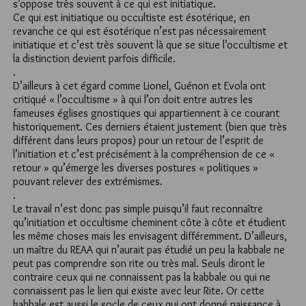
s’oppose très souvent à ce qui est initiatique.
Ce qui est initiatique ou occultiste est ésotérique, en
revanche ce qui est ésotérique n’est pas nécessairement
initiatique et c’est très souvent là que se situe l’occultisme et
la distinction devient parfois difficile.
.
D’ailleurs à cet égard comme Lionel, Guénon et Evola ont
critiqué « l’occultisme » à qui l’on doit entre autres les
fameuses églises gnostiques qui appartiennent à ce courant
historiquement. Ces derniers étaient justement (bien que très
différent dans leurs propos) pour un retour de l’esprit de
l’initiation et c’est précisément à la compréhension de ce «
retour » qu’émerge les diverses postures « politiques »
pouvant relever des extrémismes.
.
Le travail n’est donc pas simple puisqu’il faut reconnaître
qu’initiation et occultisme cheminent côte à côte et étudient
les même choses mais les envisagent différemment. D’ailleurs,
un maître du REAA qui n’aurait pas étudié un peu la kabbale ne
peut pas comprendre son rite ou très mal. Seuls diront le
contraire ceux qui ne connaissent pas la kabbale ou qui ne
connaissent pas le lien qui existe avec leur Rite. Or cette
kabbale est aussi le socle de ceux qui ont donné naissance à