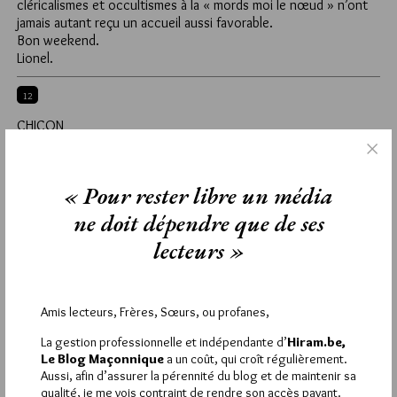
cléricalismes et occultismes à la « mords moi le nœud » n’ont
jamais autant reçu un accueil aussi favorable.
Bon weekend.
Lionel.
12
CHICON
9 OCTOBRE 2015 À 11H49 /
RÉPONDRE
Ce que j’ai lu de Julius Evola etait d’une bonne sensibilisation
maconnique sans allusion aucune au fachisme
« Pour rester libre un média
ne doit dépendre que de ses
17
lecteurs »
357
9 OCTOBRE 2015 À 18H51 /
RÉPONDRE
Tu n’es pas seul. Je prépare une note sur René Guénon.
Amis lecteurs, Frères, Sœurs, ou profanes,
18
La gestion professionnelle et indépendante d’
Hiram.be,
Le Blog Maçonnique
a un coût, qui croît régulièrement.
EMILIUS
Aussi, afin d’assurer la pérennité du blog et de maintenir sa
9 OCTOBRE 2015 À 20H23 /
RÉPONDRE
qualité, je me vois contraint de rendre son accès payant.