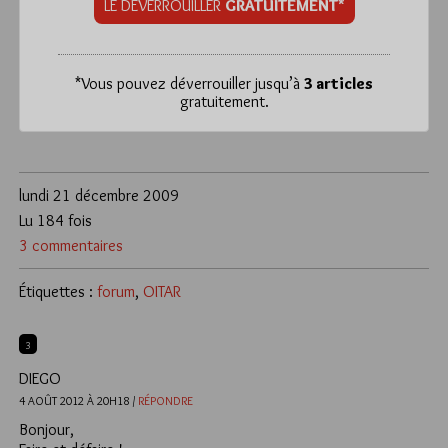
LE DÉVERROUILLER
GRATUITEMENT*
*
Vous pouvez déverrouiller jusqu’à
3 articles
gratuitement.
lundi 21 décembre 2009
Lu 184 fois
3 commentaires
Étiquettes :
forum
,
OITAR
3
DIEGO
4 AOÛT 2012 À 20H18 /
RÉPONDRE
Bonjour,