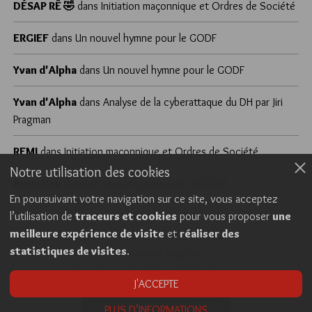
DÉSAP RÊ 🤣
dans
Initiation maçonnique et Ordres de Société
ERGIEF
dans
Un nouvel hymne pour le GODF
Yvan d'Alpha
dans
Un nouvel hymne pour le GODF
Yvan d'Alpha
dans
Analyse de la cyberattaque du DH par Jiri
Pragman
REMI
dans
Initiation maçonnique et Ordres de Société
Notre utilisation des cookies
Brumaire
dans
Un nouvel hymne pour le GODF
En poursuivant votre navigation sur ce site, vous acceptez
l’utilisation de
traceurs et cookies
pour vous proposer
une
meilleure expérience de visite
et
réaliser des
Cookies
Politique de confidentialité
statistiques de visites
.
Consentement explicite
Conditions générales d’utilisation
J'ACCEPTE
À PROPOS DES NEWSLETTERS
PLUS D’INFORMATIONS