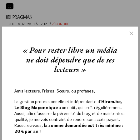
10
JIRI PRAGMAN
1 SEPTEMBRE 2013 À 17H21 /
RÉPONDRE
@Ilan chojnow
Si elle figure dans le programme officiel, qu’on nous fournisse
le lien vers la page qui y serait consacrée dans le site des
« Pour rester libre un média
Journées.
ne doit dépendre que de ses
9
lecteurs »
ILAN CHOJNOW
1 SEPTEMBRE 2013 À 16H24 /
RÉPONDRE
Amis lecteurs, Frères, Sœurs, ou profanes,
Loin d’être une initiative « pirate »… Celle de GIORDANO Bruno
est inscrite au répertoire des manifestations du Patrimoine
La gestion professionnelle et indépendante d’
Hiram.be,
!!-)))
Le Blog Maçonnique
a un coût, qui croît régulièrement.
Aussi, afin d’assurer la pérennité du blog et de maintenir sa
8
qualité, je me vois contraint de rendre son accès payant.
Rassurez-vous,
la somme demandée est très minime :
FABRICE
20 € par an !
1 SEPTEMBRE 2013 À 15H38 /
RÉPONDRE