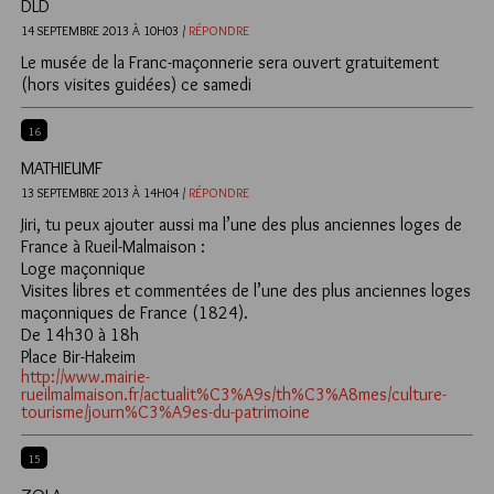
DLD
14 SEPTEMBRE 2013 À 10H03 /
RÉPONDRE
Le musée de la Franc-maçonnerie sera ouvert gratuitement
(hors visites guidées) ce samedi
16
MATHIEUMF
13 SEPTEMBRE 2013 À 14H04 /
RÉPONDRE
Jiri, tu peux ajouter aussi ma l’une des plus anciennes loges de
France à Rueil-Malmaison :
Loge maçonnique
Visites libres et commentées de l’une des plus anciennes loges
maçonniques de France (1824).
De 14h30 à 18h
Place Bir-Hakeim
http://www.mairie-
rueilmalmaison.fr/actualit%C3%A9s/th%C3%A8mes/culture-
tourisme/journ%C3%A9es-du-patrimoine
15