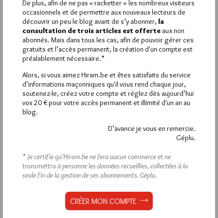
De plus, afin de ne pas « racketter » les nombreux visiteurs
Jiri me connaît un peu. Donc, il ne verra pas d’objection à mon
occasionnels et de permettre aux nouveaux lecteurs de
« mauvais esprit » qui, en réalité, exprime d’innoncentes
découvrir un peu le blog avant de s’y abonner,
la
interrogations. La journée du patrimoine a été instaurée dans le
consultation de trois articles est offerte
aux non
but de valoriser des lieux d’exception ou des ensembles
abonnés. Mais dans tous les cas, afin de pouvoir gérer ces
architecturaux et historiques remarquables. Quand je vois
gratuits et l’accès permanent, la création d'un compte est
« l’hôtel » (sic) de la Grande Loge de France, je vois ce truc :
préalablement nécessaire.*
http://img59.imageshack.us/img59/2167/ulsh.jpg
C’est laid, sans âme. Cela a dû coûter très cher et, j’en suis
Alors, si vous aimez Hiram.be et êtes satisfaits du service
persuadé, certains y sont allés « fraternellement » de leurs
d’informations maçonniques qu'il vous rend chaque jour,
honoraires.
soutenez-le, créez votre compte et réglez dès aujourd’hui
vos 20 € pour votre accès permanent et illimité d'un an au
Bref, ça relève de la journée du patrimoine ???? Non de la retape
blog.
médiatique et d’une volonté de prosélyte.
Et pour être juste : le GO et les autres obédiences ne
D’avance je vous en remercie.
pouvaient en être. Ils ont eu suffisamment l’association des
Géplu.
contribuables sur le dos suite à des subventions dont la mairie
lui a demandé le remboursement après la rénovation
* Je certifie qu’Hiram.be ne fera aucun commerce et ne
(contestée) des locaux de l’allée de Bosserville.
transmettra à personne les données recueillies, collectées à la
http://www.montpellier.maville.com/actu/actudet_-Subvention-
seule fin de la gestion de ses abonnements.
Géplu.
Les-francs-macons-contestent-le-
remboursement_-1121590_actu.Htm
CRÉER MON COMPTE
7