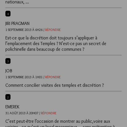
nationaux, …
4
JIRI PRAGMAN
1 SEPTEMBRE 2013 À 6H26 /
RÉPONDRE
Est-ce que la discrétion doit toujours s’appliquer à
l’emplacement des Temples ? N’est-ce pas un secret de
polichinelle dans beaucoup de communes ?
3
JOB
1 SEPTEMBRE 2013 À 1H01 /
RÉPONDRE
Comment concilier visites des temples et discrétion ?
2
EMEREK
31 AOÛT 2013 À 20H07 /
RÉPONDRE
C’est peut-être l’occasion de montrer au public,voire aux
voisins , ce qu’est un local maçonnique ….sans prétention à