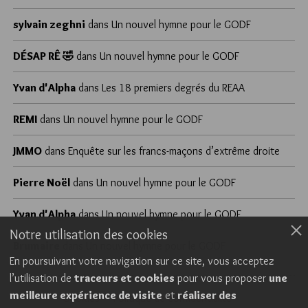
sylvain zeghni
dans
Un nouvel hymne pour le GODF
DÉSAP RÊ 🤣
dans
Un nouvel hymne pour le GODF
Yvan d'Alpha
dans
Les 18 premiers degrés du REAA
REMI
dans
Un nouvel hymne pour le GODF
JMMO
dans
Enquête sur les francs-maçons d’extrême droite
Pierre Noël
dans
Un nouvel hymne pour le GODF
Yvan d'Alpha
dans
Un nouvel hymne pour le GODF
Notre utilisation des cookies
Brumaire
dans
Un nouvel hymne pour le GODF
En poursuivant votre navigation sur ce site, vous acceptez
l’utilisation de
traceurs et cookies
pour vous proposer
une
meilleure expérience de visite
et
réaliser des
Cookies
Politique de confidentialité