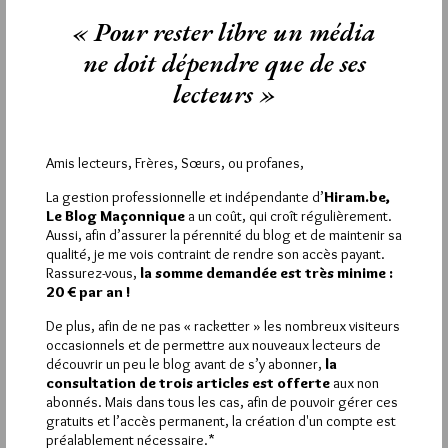
visite de la Gestapo et des noms ont été divulgués… mais à la
« Pour rester libre un média
lecture des archives, le doute plane toujours. De toute
manière, la revue
Le Rempart
,
Organe officiel de l’Épuration
,
Ligue
ne doit dépendre que de ses
antimaçonnique belge
publiaient dès les années 30 des listes de
noms, y compris d’enfants adoptés lors de cérémonies dont la
lecteurs »
date était même connue. Sans parler d’un grand quotidien
national en 1940 notamment.
Pour sortir du sujet : @ EMEREK :
Amis lecteurs, Frères, Sœurs, ou profanes,
Voyons… Oui, de temps en temps, un doigt glisse sur une
touche qui n’était pas sa destination première. Mais ne serait-
La gestion professionnelle et indépendante d’
Hiram.be,
ce que par politesse, cela vaut-il la peine d’insister ?
Le Blog Maçonnique
a un coût, qui croît régulièrement.
Jiri a, dans la vie profane, beaucoup de travail… il trouve le
Aussi, afin d’assurer la pérennité du blog et de maintenir sa
temps de gérer quotidiennement, et ce pour notre plus grand
qualité, je me vois contraint de rendre son accès payant.
plaisir et enrichissement, le blog. Et accessoirement, il a aussi
Rassurez-vous,
la somme demandée est très minime :
sa famille et une vie maç.
20 € par an !
Ceci dit, » blanc!!!blanc…pas blancAllocution » : ce sont là
des hérésies typographiques ;o) Oui, je sais, les conseilleurs ne
De plus, afin de ne pas « racketter » les nombreux visiteurs
sont pas…
occasionnels et de permettre aux nouveaux lecteurs de
découvrir un peu le blog avant de s’y abonner,
la
consultation de trois articles est offerte
aux non
3
abonnés. Mais dans tous les cas, afin de pouvoir gérer ces
BLEU-CIEL
gratuits et l’accès permanent, la création d'un compte est
préalablement nécessaire.*
23 AVRIL 2011 À 11H31 /
RÉPONDRE