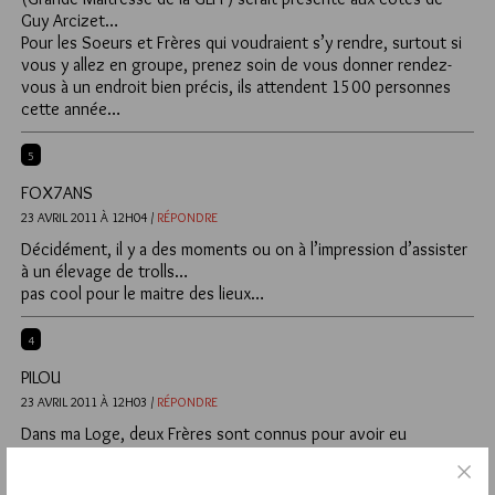
Guy Arcizet…
Pour les Soeurs et Frères qui voudraient s’y rendre, surtout si
vous y allez en groupe, prenez soin de vous donner rendez-
vous à un endroit bien précis, ils attendent 1500 personnes
cette année…
5
FOX7ANS
23 AVRIL 2011 À 12H04 /
RÉPONDRE
Décidément, il y a des moments ou on à l’impression d’assister
à un élevage de trolls…
pas cool pour le maitre des lieux…
4
PILOU
23 AVRIL 2011 À 12H03 /
RÉPONDRE
Dans ma Loge, deux Frères sont connus pour avoir eu
quelques ennuis après la guerre 1940-1945… et encore…
connus par quels Frères en 2011. L’un, en tout cas, reçut la