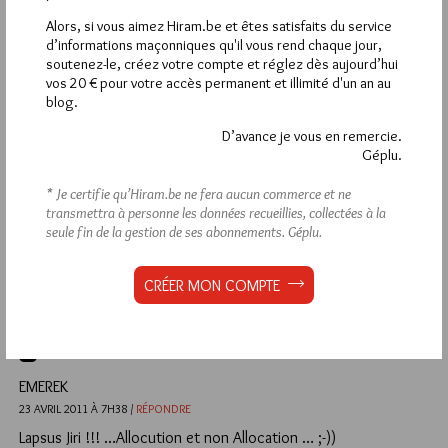
Le GODF revisite régulièrement l’Histoire selon ses intérêts et
Alors, si vous aimez Hiram.be et êtes satisfaits du service
sa politique de communication.
d’informations maçonniques qu'il vous rend chaque jour,
Un jour,il faudra bien qu’il revisite les années
soutenez-le, créez votre compte et réglez dès aujourd’hui
vos 20 € pour votre accès permanent et illimité d'un an au
1940,1941,1942,1943,années durant lesquelles des francs-
blog.
maçons français ont dénoncé quelques uns de leurs
frères…..mais là un voile opaque nous aveugle toujours ….et le
D’avance je vous en remercie.
silence est lourd!!!
Géplu.
2
* Je certifie qu’Hiram.be ne fera aucun commerce et ne
transmettra à personne les données recueillies, collectées à la
KOOPA TROOPA
seule fin de la gestion de ses abonnements.
Géplu.
23 AVRIL 2011 À 10H52 /
RÉPONDRE
Commune de Paris qui fut honorée par ces immenses
CRÉER MON COMPTE
démocrates que furent les fascistes français et l’URSS de
Staline…
1
EMEREK
23 AVRIL 2011 À 7H38 /
RÉPONDRE
Lapsus Jiri !!! …Allocution et non Allocation … ;-))