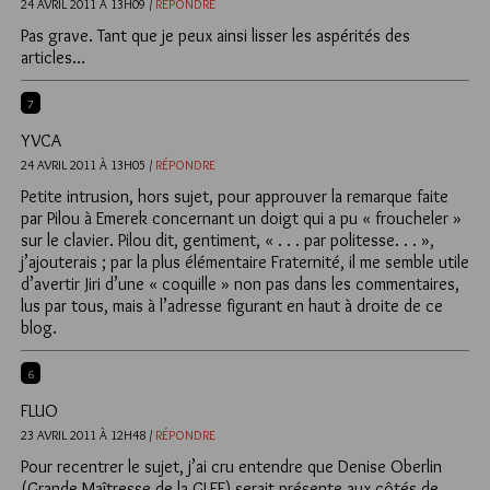
24 AVRIL 2011 À 13H09 /
RÉPONDRE
Pas grave. Tant que je peux ainsi lisser les aspérités des
articles…
7
YVCA
24 AVRIL 2011 À 13H05 /
RÉPONDRE
Petite intrusion, hors sujet, pour approuver la remarque faite
par Pilou à Emerek concernant un doigt qui a pu « froucheler »
sur le clavier. Pilou dit, gentiment, « . . . par politesse. . . »,
j’ajouterais ; par la plus élémentaire Fraternité, il me semble utile
d’avertir Jiri d’une « coquille » non pas dans les commentaires,
lus par tous, mais à l’adresse figurant en haut à droite de ce
blog.
6
FLUO
23 AVRIL 2011 À 12H48 /
RÉPONDRE
Pour recentrer le sujet, j’ai cru entendre que Denise Oberlin
(Grande Maîtresse de la GLFF) serait présente aux côtés de