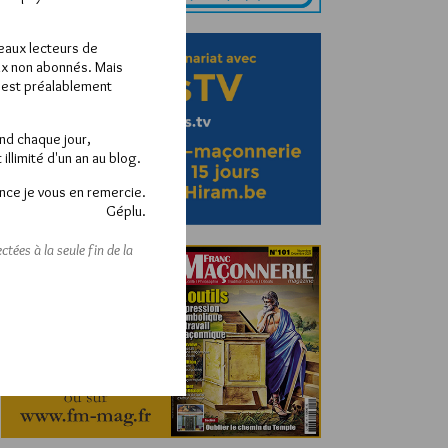
veaux lecteurs de
x non abonnés. Mais
e est préalablement
end chaque jour,
llimité d'un an au blog.
nce je vous en remercie.
Géplu.
tées à la seule fin de la