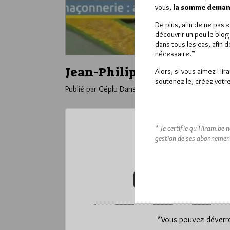
vous,
la somme demand
De plus, afin de ne pas 
découvrir un peu le blog
dans tous les cas, afin 
nécessaire.*
Jean-Philippe Hubsch dans
Alors, si vous aimez Hir
soutenez-le, créez votre
Publié par Géplu
Dans
Interviews
* Je certifie qu’Hiram.be 
gestion de ses abonnemen
Ce contenu 
Pour accéder à cet
VOUS ABONNER (20€ / AN)
*
Vous pouvez déverrou