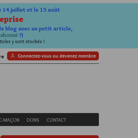
4 juillet et le 15 août
eprise
le blog avec un petit article,
n
abonné
?)
ticles y sont stockés !
Connectez-vous ou devenez membre
re
NC-MAÇON
DONS
CONTACT