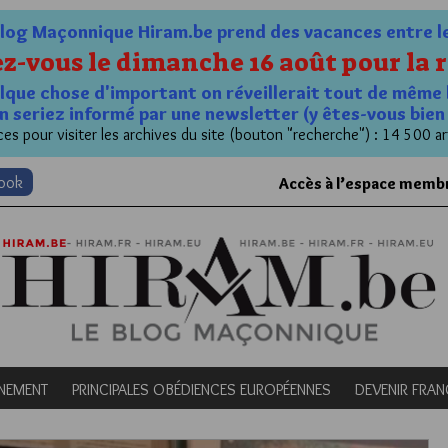
og Maçonnique Hiram.be prend des vacances entre le 1
z-vous le dimanche 16 août pour la r
quelque chose d'important on réveillerait tout de même 
n seriez informé par une newsletter (y êtes-vous bie
es pour visiter les archives du site (bouton "recherche") : 14 500 ar
book
Accès à l’espace memb
NEMENT
PRINCIPALES OBÉDIENCES EUROPÉENNES
DEVENIR FRA