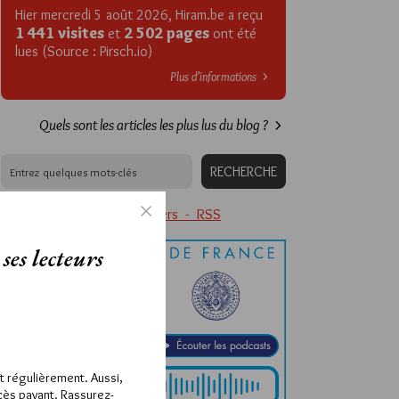
Hier mercredi 5 août 2026, Hiram.be a reçu
1 441 visites
2 502 pages
et
ont été
lues (Source : Pirsch.io)
Plus d’informations
Quels sont les articles les plus lus du blog ?
Abonnement aux Newsletters - RSS
ses lecteurs
ît régulièrement. Aussi,
ccès payant. Rassurez-