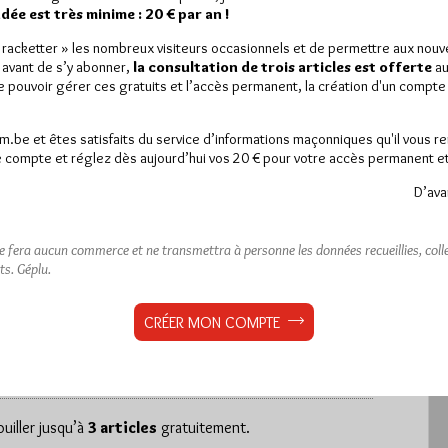
ée est très minime : 20 € par an !
« racketter » les nombreux visiteurs occasionnels et de permettre aux nou
 avant de s’y abonner,
la consultation de trois articles est offerte
au
de pouvoir gérer ces gratuits et l’accès permanent, la création d'un compt
 la Caraïbe
am.be et êtes satisfaits du service d’informations maçonniques qu'il vous r
 compte et réglez dès aujourd’hui vos 20 € pour votre accès permanent et i
D’ava
ne fera aucun commerce et ne transmettra à personne les données recueillies, collec
ts.
Géplu.
est réservé aux abonnés.
 article, vous pouvez choisir de :
CRÉER MON COMPTE
ou
LE DÉVERROUILLER
GRATUITEMENT*
iller jusqu’à
3 articles
gratuitement.