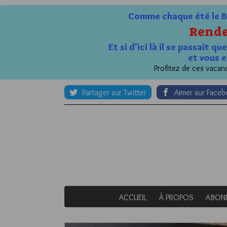
Comme chaque été le Bl
Rende
Et si d'ici là il se passait 
et vous e
Profitez de ces vacanc
Partager sur Twitter
Aimer sur Face
ACCUEIL
À PROPOS
ABON