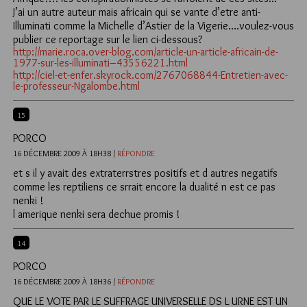
J’ai un autre auteur mais africain qui se vante d’etre anti-
Illuminati comme la Michelle d’Astier de la Vigerie….voulez-vous
publier ce reportage sur le lien ci-dessous?
http://marie.roca.over-blog.com/article-un-article-africain-de-
1977-sur-les-illuminati–43556221.html
http://ciel-et-enfer.skyrock.com/2767068844-Entretien-avec-
le-professeur-Ngalombe.html
15
PORCO
16 DÉCEMBRE 2009 À 18H38 /
RÉPONDRE
et s il y avait des extraterrstres positifs et d autres negatifs
comme les reptiliens ce srrait encore la dualité n est ce pas
nenki !
l amerique nenki sera dechue promis !
14
PORCO
16 DÉCEMBRE 2009 À 18H36 /
RÉPONDRE
QUE LE VOTE PAR LE SUFFRAGE UNIVERSELLE DS L URNE EST UN