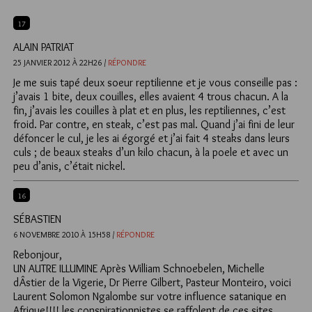
17
ALAIN PATRIAT
25 JANVIER 2012 À 22H26 /
RÉPONDRE
Je me suis tapé deux soeur reptilienne et je vous conseille pas :
j’avais 1 bite, deux couilles, elles avaient 4 trous chacun. A la
fin, j’avais les couilles à plat et en plus, les reptiliennes, c’est
froid. Par contre, en steak, c’est pas mal. Quand j’ai fini de leur
défoncer le cul, je les ai égorgé et j’ai fait 4 steaks dans leurs
culs ; de beaux steaks d’un kilo chacun, à la poele et avec un
peu d’anis, c’était nickel.
16
SÉBASTIEN
6 NOVEMBRE 2010 À 15H58 /
RÉPONDRE
Rebonjour,
UN AUTRE ILLUMINE Après William Schnoebelen, Michelle
dÂstier de la Vigerie, Dr Pierre Gilbert, Pasteur Monteiro, voici
Laurent Solomon Ngalombe sur votre influence satanique en
Afrique!!!! les conspirationnistes se raffolent de ces sites…