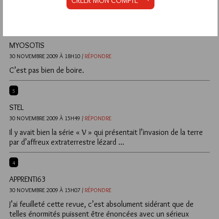
CRÉER MON COMPTE
http://www.imdb.com/title/tt1307824/
6
MYOSOTIS
30 NOVEMBRE 2009 À 18H10 /
RÉPONDRE
C’est pas bien de boire.
5
STEL
30 NOVEMBRE 2009 À 15H49 /
RÉPONDRE
Il y avait bien la série « V » qui présentait l’invasion de la terre
par d’affreux extraterrestre lézard …
4
APPRENTI63
30 NOVEMBRE 2009 À 15H07 /
RÉPONDRE
J’ai feuilleté cette revue, c’est absolument sidérant que de
telles énormités puissent être énoncées avec un sérieux