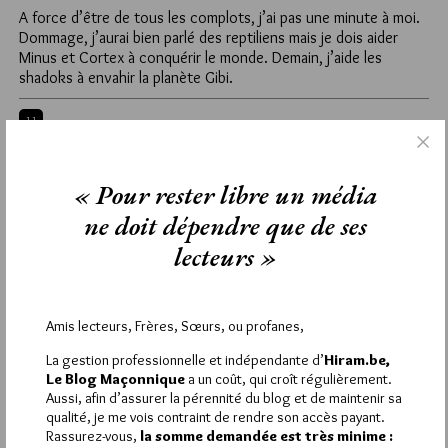
A force d’être de tous les complots, j’ai pas une minute à moi.
Dommage, j’aurai bien parlé des reptiliens mais je dois aider
Minus et Cortex à conquérir le monde. Demain, j’aide les
shadoks à envahir la planète Gibi.
11
EMEREK
30 NOVEMBRE 2009 À 23H45 /
RÉPONDRE
« Pour rester libre un média
Tout cela est effectivement digne d’un cerveau « reptilien »…
ne doit dépendre que de ses
lecteurs »
10
LOUIS
30 NOVEMBRE 2009 À 20H36 /
RÉPONDRE
Amis lecteurs, Frères, Sœurs, ou profanes,
Apparemment, il a confondu le 1er ministre britannique et la
scène orgiaque de Conan le barbare où le grand gourou Thulsa
La gestion professionnelle et indépendante d’
Hiram.be,
Doom se transforme en serpent :p
Le Blog Maçonnique
a un coût, qui croît régulièrement.
Je ne sais pas ce qu’il prend, mais ça a l’air vachement bien !
Aussi, afin d’assurer la pérennité du blog et de maintenir sa
qualité, je me vois contraint de rendre son accès payant.
Rassurez-vous,
la somme demandée est très minime :
9