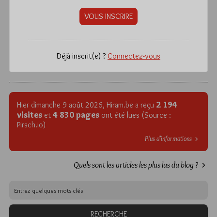
VOUS INSCRIRE
Déjà inscrit(e) ?
Connectez-vous
2 194
Hier dimanche 9 août 2026, Hiram.be a reçu
visites
4 830 pages
et
ont été lues (Source :
Pirsch.io)
Plus d’informations
Quels sont les articles les plus lus du blog ?