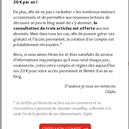
20 € par an !
LIBERTY
De plus, afin de ne pas « racketter » les nombreux visiteurs
30 NOVEMBRE 2009 À 20H33 /
RÉPONDRE
occasionnels et de permettre aux nouveaux lecteurs de
Est- ce que l’autotomie est un indice pour les identifier…?
découvrir un peu le blog avant de s’y abonner,
la
consultation de trois articles est offerte
aux non
8
abonnés. Mais dans tous les cas, afin de pouvoir gérer ces
gratuits et l’accès permanent, la création d'un compte est
FLUO
préalablement nécessaire.*
30 NOVEMBRE 2009 À 19H34 /
RÉPONDRE
Alors, si vous aimez Hiram.be et êtes satisfaits du service
Il y a quand même une certaine ressemblance :
d’informations maçonniques qu'il vous rend chaque jour,
http://720lignes.blog.lemonde.fr/files/2009/05/v.1242205311.jp
soutenez-le, créez votre compte et réglez dès aujourd’hui
La série initiale était avec le « gentil » Robert Englud, qui incarna
vos 20 € pour votre accès permanent et illimité d'un an au
plus tard l’affreux Freddie…
blog.
D’avance je vous en remercie.
7
Géplu.
JIRI PRAGMAN
* Je certifie qu’Hiram.be ne fera aucun commerce et ne
30 NOVEMBRE 2009 À 19H30 /
RÉPONDRE
transmettra à personne les données recueillies, collectées à la
Toutes les informations sur la série V (1983) se trouvent sur le
seule fin de la gestion de ses abonnements.
Géplu.
site IMDB. Cf.
http://www.imdb.com/title/tt0085106/
.
Apparemment, une nouvelle séie « V » (avec les mêmes
extraterrestres reptiliens sur Terre) a été tournée en 2009. Cf.